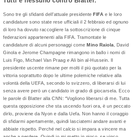
Tutti e nessuno contro Blatter.
Sono tre gli sfidanti dell’attuale presidente
FIFA
e le loro
candidature sono state rese ufficiali il 2 febbraio ed ognuno
di loro ha dovuto raccogliere la sottoscrizione di cinque
federazioni appartenenti alla FIFA. Tramontate le
candidature di alcuni personaggi come
Mino Raiola
, David
Ginola e Jerome Champagne rimangono in ballo i nomi di
Luis Figo, Michael Van Praag e Ali bin al-Hussein. Il
presidente uscente rimane per molti il più quotato per la
vittoria soprattutto dopo le ultime polemiche relative alla
volontà della UEFA, secondo lo svizzero, di liberarsi di lui
senza avere però un candidato in grado di giocarsela. Ecco
le parole di Blatter alla CNN: “Vogliono liberarsi di me. Tutta
questa opposizione che sta uscendo fuori ora, è un peccato
dirlo, proviene da Nyon e dalla Uefa. Non hanno il coraggio
di sfidarmi apertamente, quindi lasciatemi andare avanti e
abbiate rispetto. Perché nel calcio si impara a vincere ma
anche a perdere. Quindi io mi metto in gioco, se vinco