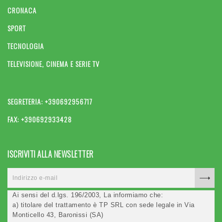
CRONACA
SPORT
TECNOLOGIA
TELEVISIONE, CINEMA E SERIE TV
SEGRETERIA: +390692956717
FAX: +390692933428
ISCRIVITI ALLA NEWSLETTER
Ai sensi del d.lgs. 196/2003, La informiamo che:
a) titolare del trattamento è TP SRL con sede legale in Via
Monticello 43, Baronissi (SA)