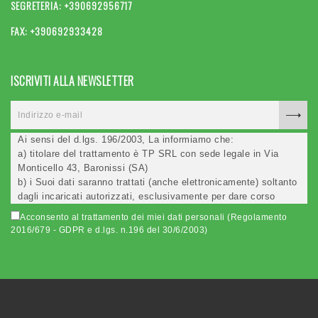
SEGRETERIA: +390692956717
FAX: +390692933428
ISCRIVITI ALLA NEWSLETTER
Ai sensi del d.lgs. 196/2003, La informiamo che:
a) titolare del trattamento è TP SRL con sede legale in Via
Monticello 43, Baronissi (SA)
b) i Suoi dati saranno trattati (anche elettronicamente) soltanto
dagli incaricati autorizzati, esclusivamente per dare corso
all'invio della newsletter e per l'invio (anche via email) di
Acconsento al trattamento dei miei dati personali (Regolamento
informazioni relative alle iniziative del Titolare;
2016/679 - GDPR e d.lgs. n.196 del 30/6/2003)
c) la comunicazione dei dati è facoltativa, ma in mancanza non
potremo evadere la Sua richiesta;
d) ricorrendone gli estremi, può rivolgersi all'indicato
responsabile per conoscere i Suoi dati, verificare le modalità
del trattamento, ottenere che i dati siano integrati, modificati,
cancellati, ovvero per opporsi al trattamento degli stessi e