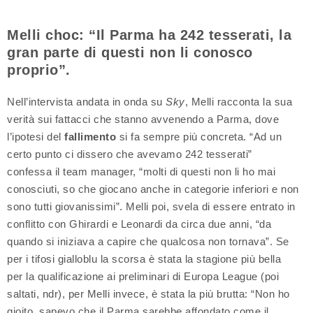
Melli choc: “Il Parma ha 242 tesserati, la
gran parte di questi non li conosco
proprio”.
Nell’intervista andata in onda su
Sky
, Melli racconta la sua
verità sui fattacci che stanno avvenendo a Parma, dove
l’ipotesi del
fallimento
si fa sempre più concreta. “Ad un
certo punto ci dissero che avevamo 242 tesserati”
confessa il team manager, “molti di questi non li ho mai
conosciuti, so che giocano anche in categorie inferiori e non
sono tutti giovanissimi”. Melli poi, svela di essere entrato in
conflitto con Ghirardi e Leonardi da circa due anni, “da
quando si iniziava a capire che qualcosa non tornava”. Se
per i tifosi gialloblu la scorsa è stata la stagione più bella
per la qualificazione ai preliminari di Europa League (poi
saltati, ndr), per Melli invece, è stata la più brutta: “Non ho
gioito, sapevo che il Parma sarebbe affondato come il