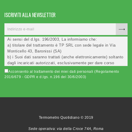
ISCRIVITI ALLA NEWSLETTER
Ai sensi del d.lgs. 196/2003, La informiamo che:
a) titolare del trattamento è TP SRL con sede legale in Via
Monticello 43, Baronissi (SA)
b) i Suoi dati saranno trattati (anche elettronicamente) soltanto
dagli incaricati autorizzati, esclusivamente per dare corso
all'invio della newsletter e per l'invio (anche via email) di
Acconsento al trattamento dei miei dati personali (Regolamento
informazioni relative alle iniziative del Titolare;
2016/679 - GDPR e d.lgs. n.196 del 30/6/2003)
c) la comunicazione dei dati è facoltativa, ma in mancanza non
potremo evadere la Sua richiesta;
d) ricorrendone gli estremi, può rivolgersi all'indicato
responsabile per conoscere i Suoi dati, verificare le modalità
del trattamento, ottenere che i dati siano integrati, modificati,
cancellati, ovvero per opporsi al trattamento degli stessi e
all'invio di materiale. Preso atto di quanto precede, acconsento
Termometro Quotidiano © 2019
al trattamento dei miei dati.
Sede operativa: via della Croce 74A, Roma