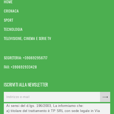
HOME
CRONACA
SPORT
TECNOLOGIA
TELEVISIONE, CINEMA E SERIE TV
SEGRETERIA: +390692956717
FAX: +390692933428
ISCRIVITI ALLA NEWSLETTER
Ai sensi del d.lgs. 196/2003, La informiamo che:
a) titolare del trattamento è TP SRL con sede legale in Via