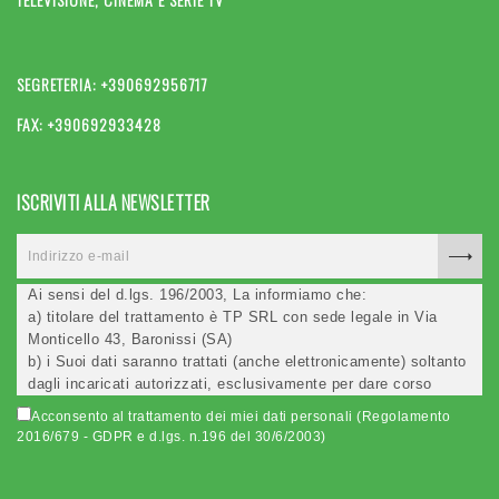
SEGRETERIA: +390692956717
FAX: +390692933428
ISCRIVITI ALLA NEWSLETTER
Ai sensi del d.lgs. 196/2003, La informiamo che:
a) titolare del trattamento è TP SRL con sede legale in Via
Monticello 43, Baronissi (SA)
b) i Suoi dati saranno trattati (anche elettronicamente) soltanto
dagli incaricati autorizzati, esclusivamente per dare corso
all'invio della newsletter e per l'invio (anche via email) di
Acconsento al trattamento dei miei dati personali (Regolamento
informazioni relative alle iniziative del Titolare;
2016/679 - GDPR e d.lgs. n.196 del 30/6/2003)
c) la comunicazione dei dati è facoltativa, ma in mancanza non
potremo evadere la Sua richiesta;
d) ricorrendone gli estremi, può rivolgersi all'indicato