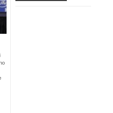
ma in mancanza non potremo evadere la
Sua richiesta;
d) ricorrendone gli estremi, può rivolgersi
all'indicato responsabile per conoscere i
Suoi dati, verificare le modalità del
trattamento, ottenere che i dati siano
integrati, modificati, cancellati, ovvero per
opporsi al trattamento degli stessi e all'invio
di materiale. Preso atto di quanto precede,
acconsento al trattamento dei miei dati.
i
ino
e