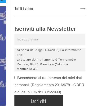
Tutti i video
Iscriviti alla Newsletter
Ai sensi del d.lgs. 196/2003, La informiamo
che:
a) titolare del trattamento è Termometro
Politico, 84081 Baronissi (SA), via
Monticello 43
b) i Suoi dati saranno trattati (anche
Acconsento al trattamento dei miei dati
elettronicamente) soltanto dagli incaricati
autorizzati, esclusivamente per dare corso
personali (Regolamento 2016/679 - GDPR
all'invio della newsletter e per l'invio (anche
e d.lgs. n.196 del 30/6/2003)
via email) di informazioni relative alle
iniziative del Titolare;
c) la comunicazione dei dati è facoltativa,