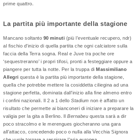
prime quattro.
La partita più importante della stagione
Mancano soltanto
90 minuti
(più l’eventuale recupero, ndr)
al fischio d’inizio di quella partita che ogni calciatore sulla
faccia della Terra sogna. Real e Juve tra poche ore
‘sequestreranno’ i propri tifosi, pronti a festeggiare oppure a
piangere per tutta la notte. Per la truppa di
Massimiliano
Allegri
questa è la partita più importante della stagione,
quella che potrebbe mettere la cosiddetta ciliegina ad una
stagione perfetta, dominata dall’inizio alla fine almeno entro
i confini nazionali. Il 2 a 1 dello
Stadium
non è affatto un
risultato che permette ai bianconeri di iniziare a preparare la
valigia per la gita a Berlino. Il
Bernabeu
questa sarà a dir
poco stracolmo e le merengues giocheranno una gara
all’attacco, concedendo poco o nulla alla Vecchia Signora
che vuole tornare a respirare l’aria europea.