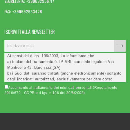
SEGRETERIA: +390692956717
FAX: +390692933428
ISCRIVITI ALLA NEWSLETTER
Ai sensi del d.lgs. 196/2003, La informiamo che:
a) titolare del trattamento è TP SRL con sede legale in Via
Monticello 43, Baronissi (SA)
b) i Suoi dati saranno trattati (anche elettronicamente) soltanto
dagli incaricati autorizzati, esclusivamente per dare corso
all'invio della newsletter e per l'invio (anche via email) di
Acconsento al trattamento dei miei dati personali (Regolamento
informazioni relative alle iniziative del Titolare;
2016/679 - GDPR e d.lgs. n.196 del 30/6/2003)
c) la comunicazione dei dati è facoltativa, ma in mancanza non
potremo evadere la Sua richiesta;
d) ricorrendone gli estremi, può rivolgersi all'indicato
responsabile per conoscere i Suoi dati, verificare le modalità
del trattamento, ottenere che i dati siano integrati, modificati,
cancellati, ovvero per opporsi al trattamento degli stessi e