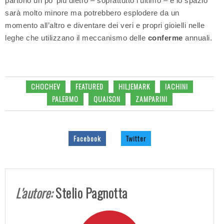
partono un po’ più dietro – soprattutto l’ultimo – e lo spazio
sarà molto minore ma potrebbero esplodere da un
momento all’altro e diventare dei veri e propri gioielli nelle
leghe che utilizzano il meccanismo delle
conferme
annuali.
CHOCHEV
FEATURED
HILJEMARK
IACHINI
PALERMO
QUAISON
ZAMPARINI
Facebook
Twitter
L'autore:
Stelio Pagnotta