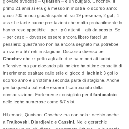
giovane svedese –
Quaison
– e un bulgaro, Chochev. Il
primo 21 anni si era già messo in mostra lo scorso anno:
quasi 700 minuti giocati spalmati su 19 presenze, 2 gol , 1
assist e tante buone prestazioni che molto probabilmente lo
hanno reso appetibile – per i più attenti – già da agosto. Se
– per caso – dovesse essere ancora libero fateci un
pensiero; quest’anno non ha ancora segnato ma potrebbe
arrivare a 5/7 reti in stagione. Discorso diverso per
Chochev
che rispetto agli altri due ha minori attitudini
offensive ma pur giocando più indietro ha ottime capacità di
inserimento esaltate dallo stile di gioco di
Iachini
: 3 gol lo
scorso anno e un’ottima seconda parte di stagione. Anche
per lui questo potrebbe essere il campionato della
consacrazione. Fortemente consigliato per il
fantacalcio
nelle leghe numerose come 6/7 slot.
Hiljemark, Quaison, Chochev ma non solo : occhio anche
a
Trajkovski, Djurdjevic e Cassini
. Nelle gerarchie