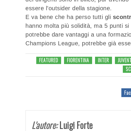
essere l’outsider della stagione.
E va bene che ha perso tutti gli
scontri
hanno molta più solidità, ma 5 punti si
potrebbe dare vantaggi a una formazio
Champions League, potrebbe già essere
FEATURED
FIORENTINA
INTER
JUVEN
SC
Fac
L'autore:
Luigi Forte