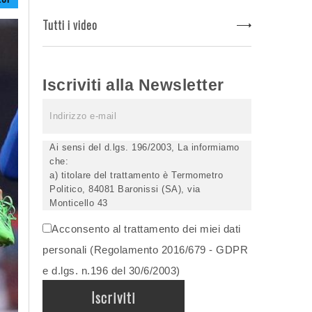
Tutti i video
Iscriviti alla Newsletter
Ai sensi del d.lgs. 196/2003, La informiamo
che:
a) titolare del trattamento è Termometro
Politico, 84081 Baronissi (SA), via
Monticello 43
b) i Suoi dati saranno trattati (anche
Acconsento al trattamento dei miei dati
elettronicamente) soltanto dagli incaricati
autorizzati, esclusivamente per dare corso
personali (Regolamento 2016/679 - GDPR
all'invio della newsletter e per l'invio (anche
e d.lgs. n.196 del 30/6/2003)
via email) di informazioni relative alle
iniziative del Titolare;
c) la comunicazione dei dati è facoltativa,