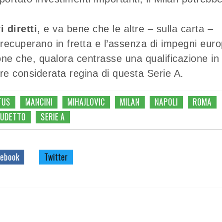
 diretti
, e va bene che le altre – sulla carta –
 recuperano in fretta e l’assenza di impegni euro
ne che, qualora centrasse una qualificazione in
 considerata regina di questa Serie A.
TUS
MANCINI
MIHAJLOVIC
MILAN
NAPOLI
ROMA
UDETTO
SERIE A
ebook
Twitter