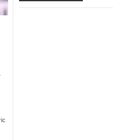
ma in mancanza non potremo evadere la
Sua richiesta;
d) ricorrendone gli estremi, può rivolgersi
all'indicato responsabile per conoscere i
Suoi dati, verificare le modalità del
trattamento, ottenere che i dati siano
integrati, modificati, cancellati, ovvero per
opporsi al trattamento degli stessi e all'invio
di materiale. Preso atto di quanto precede,
acconsento al trattamento dei miei dati.
r
ic