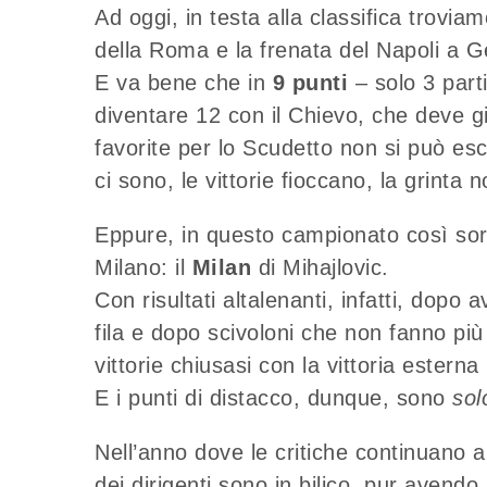
Ad oggi, in testa alla classifica troviam
della Roma e la frenata del Napoli a 
E va bene che in
9 punti
– solo 3 part
diventare 12 con il Chievo, che deve gio
favorite per lo Scudetto non si può esc
ci sono, le vittorie fioccano, la grinta
Eppure, in questo campionato così sorp
Milano: il
Milan
di Mihajlovic.
Con risultati altalenanti, infatti, dopo 
fila e dopo scivoloni che non fanno più
vittorie chiusasi con la vittoria esterna
E i punti di distacco, dunque, sono
sol
Nell’anno dove le critiche continuano a 
dei dirigenti sono in bilico, pur avendo