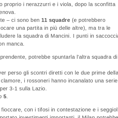
o proprio i nerazzurri e i viola, dopo la sconfitta
Genova.
ite – ci sono ben
11 squadre
(e potrebbero
care una partita in più delle altre), ma tra le
ludere la squadra di Mancini. I punti in saccocci
 non manca.
rendente, potrebbe spuntarla l’altra squadra di
aver perso gli scontri diretti con le due prime dell
 clamore, i rossoneri hanno incanalato una serie
 per 3-1 sulla Lazio.
o
5
.
fioccare, con i tifosi in contestazione e i seggiol
 portato investimenti importanti, il Milan potrebb