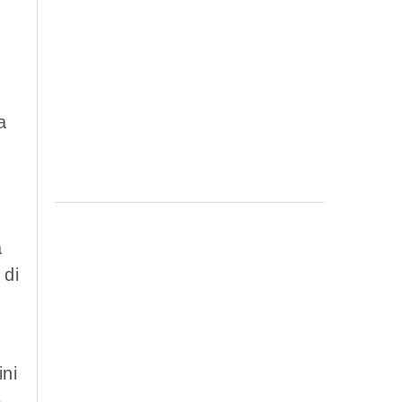
a
a
 di
ini
e