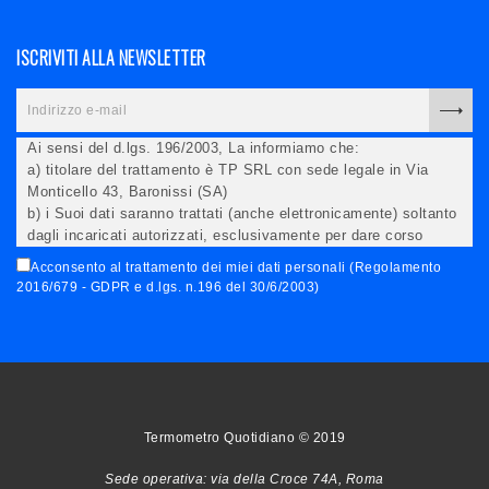
ISCRIVITI ALLA NEWSLETTER
Ai sensi del d.lgs. 196/2003, La informiamo che:
a) titolare del trattamento è TP SRL con sede legale in Via
Monticello 43, Baronissi (SA)
b) i Suoi dati saranno trattati (anche elettronicamente) soltanto
dagli incaricati autorizzati, esclusivamente per dare corso
all'invio della newsletter e per l'invio (anche via email) di
Acconsento al trattamento dei miei dati personali (Regolamento
informazioni relative alle iniziative del Titolare;
2016/679 - GDPR e d.lgs. n.196 del 30/6/2003)
c) la comunicazione dei dati è facoltativa, ma in mancanza non
potremo evadere la Sua richiesta;
d) ricorrendone gli estremi, può rivolgersi all'indicato
responsabile per conoscere i Suoi dati, verificare le modalità
del trattamento, ottenere che i dati siano integrati, modificati,
cancellati, ovvero per opporsi al trattamento degli stessi e
all'invio di materiale. Preso atto di quanto precede, acconsento
Termometro Quotidiano © 2019
al trattamento dei miei dati.
Sede operativa: via della Croce 74A, Roma