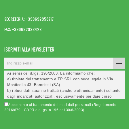
SEGRETERIA: +390692956717
FAX: +390692933428
ISCRIVITI ALLA NEWSLETTER
Ai sensi del d.lgs. 196/2003, La informiamo che:
a) titolare del trattamento è TP SRL con sede legale in Via
Monticello 43, Baronissi (SA)
b) i Suoi dati saranno trattati (anche elettronicamente) soltanto
dagli incaricati autorizzati, esclusivamente per dare corso
all'invio della newsletter e per l'invio (anche via email) di
Acconsento al trattamento dei miei dati personali (Regolamento
informazioni relative alle iniziative del Titolare;
2016/679 - GDPR e d.lgs. n.196 del 30/6/2003)
c) la comunicazione dei dati è facoltativa, ma in mancanza non
potremo evadere la Sua richiesta;
d) ricorrendone gli estremi, può rivolgersi all'indicato