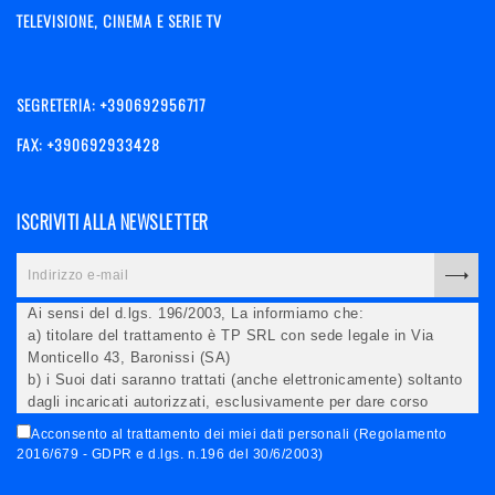
TELEVISIONE, CINEMA E SERIE TV
SEGRETERIA: +390692956717
FAX: +390692933428
ISCRIVITI ALLA NEWSLETTER
Ai sensi del d.lgs. 196/2003, La informiamo che:
a) titolare del trattamento è TP SRL con sede legale in Via
Monticello 43, Baronissi (SA)
b) i Suoi dati saranno trattati (anche elettronicamente) soltanto
dagli incaricati autorizzati, esclusivamente per dare corso
all'invio della newsletter e per l'invio (anche via email) di
Acconsento al trattamento dei miei dati personali (Regolamento
informazioni relative alle iniziative del Titolare;
2016/679 - GDPR e d.lgs. n.196 del 30/6/2003)
c) la comunicazione dei dati è facoltativa, ma in mancanza non
potremo evadere la Sua richiesta;