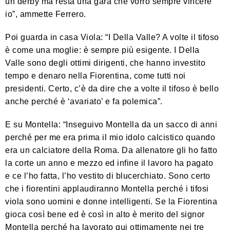
un derby ma resta una gara che vorrò sempre vincere
io”, ammette Ferrero.
Poi guarda in casa Viola: “I Della Valle? A volte il tifoso
è come una moglie: è sempre più esigente. I Della
Valle sono degli ottimi dirigenti, che hanno investito
tempo e denaro nella Fiorentina, come tutti noi
presidenti. Certo, c’è da dire che a volte il tifoso è bello
anche perché è ‘avariato’ e fa polemica”.
E su Montella: “Inseguivo Montella da un sacco di anni
perché per me era prima il mio idolo calcistico quando
era un calciatore della Roma. Da allenatore gli ho fatto
la corte un anno e mezzo ed infine il lavoro ha pagato
e ce l’ho fatta, l’ho vestito di blucerchiato. Sono certo
che i fiorentini applaudiranno Montella perché i tifosi
viola sono uomini e donne intelligenti. Se la Fiorentina
gioca così bene ed è così in alto è merito del signor
Montella perché ha lavorato qui ottimamente nei tre