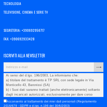
TECNOLOGIA
TELEVISIONE, CINEMA E SERIE TV
SEGRETERIA: +390692956717
FAX: +390692933428
ISCRIVITI ALLA NEWSLETTER
Ai sensi del d.lgs. 196/2003, La informiamo che:
a) titolare del trattamento è TP SRL con sede legale in Via
Monticello 43, Baronissi (SA)
b) i Suoi dati saranno trattati (anche elettronicamente) soltanto
dagli incaricati autorizzati, esclusivamente per dare corso
all'invio della newsletter e per l'invio (anche via email) di
Acconsento al trattamento dei miei dati personali (Regolamento
informazioni relative alle iniziative del Titolare;
2016/679 - GDPR e d.lgs. n.196 del 30/6/2003)