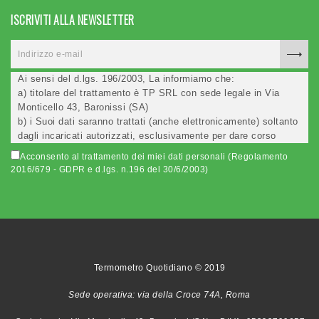
ISCRIVITI ALLA NEWSLETTER
Ai sensi del d.lgs. 196/2003, La informiamo che:
a) titolare del trattamento è TP SRL con sede legale in Via
Monticello 43, Baronissi (SA)
b) i Suoi dati saranno trattati (anche elettronicamente) soltanto
dagli incaricati autorizzati, esclusivamente per dare corso
all'invio della newsletter e per l'invio (anche via email) di
Acconsento al trattamento dei miei dati personali (Regolamento
informazioni relative alle iniziative del Titolare;
2016/679 - GDPR e d.lgs. n.196 del 30/6/2003)
c) la comunicazione dei dati è facoltativa, ma in mancanza non
potremo evadere la Sua richiesta;
d) ricorrendone gli estremi, può rivolgersi all'indicato
responsabile per conoscere i Suoi dati, verificare le modalità
del trattamento, ottenere che i dati siano integrati, modificati,
cancellati, ovvero per opporsi al trattamento degli stessi e
all'invio di materiale. Preso atto di quanto precede, acconsento
Termometro Quotidiano © 2019
al trattamento dei miei dati.
Sede operativa: via della Croce 74A, Roma