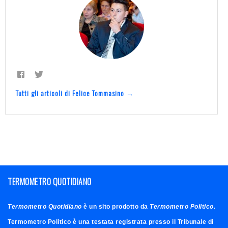
Tutti gli articoli di Felice Tommasino →
TERMOMETRO QUOTIDIANO
Termometro Quotidiano
è un sito prodotto da
Termometro Politico.
Termometro Politico è una testata registrata presso il Tribunale di