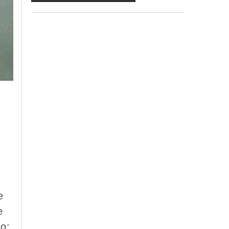
ma in mancanza non potremo evadere la
Sua richiesta;
d) ricorrendone gli estremi, può rivolgersi
all'indicato responsabile per conoscere i
Suoi dati, verificare le modalità del
trattamento, ottenere che i dati siano
integrati, modificati, cancellati, ovvero per
opporsi al trattamento degli stessi e all'invio
di materiale. Preso atto di quanto precede,
acconsento al trattamento dei miei dati.
n
e
e
do: