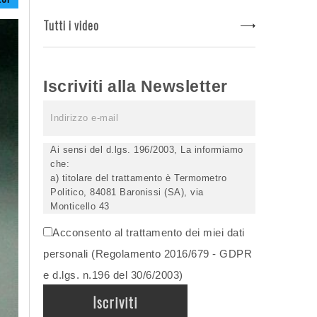
Tutti i video
Iscriviti alla Newsletter
Ai sensi del d.lgs. 196/2003, La informiamo
che:
a) titolare del trattamento è Termometro
Politico, 84081 Baronissi (SA), via
Monticello 43
b) i Suoi dati saranno trattati (anche
Acconsento al trattamento dei miei dati
elettronicamente) soltanto dagli incaricati
autorizzati, esclusivamente per dare corso
personali (Regolamento 2016/679 - GDPR
all'invio della newsletter e per l'invio (anche
e d.lgs. n.196 del 30/6/2003)
via email) di informazioni relative alle
iniziative del Titolare;
c) la comunicazione dei dati è facoltativa,