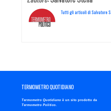
Tutti gli articoli di Salvatore 
TERMOMETRO QUOTIDIANO
Termometro Quotidiano
è un sito prodotto da
Termometro Politico.