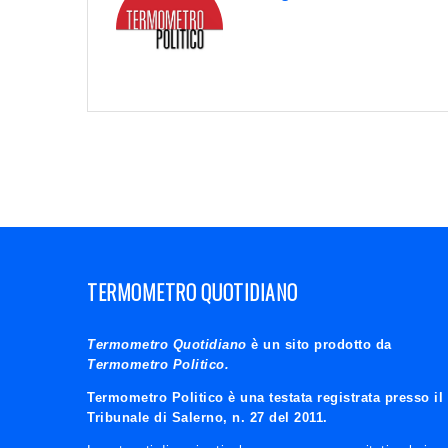
TERMOMETRO QUOTIDIANO
Termometro Quotidiano
è un sito prodotto da
Termometro Politico.
Termometro Politico è una testata registrata presso il
Tribunale di Salerno, n. 27 del 2011.