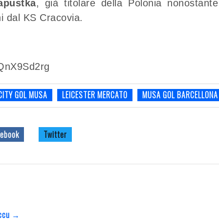
apustka
, già titolare della Polonia nonostante
ni dal KS Cracovia.
_QnX9Sd2rg
CITY GOL MUSA
LEICESTER MERCATO
MUSA GOL BARCELLONA
ebook
Twitter
Beccu →