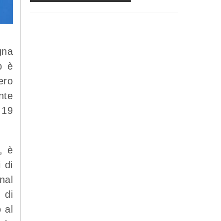
ma in mancanza non potremo evadere la
Sua richiesta;
d) ricorrendone gli estremi, può rivolgersi
all'indicato responsabile per conoscere i
Suoi dati, verificare le modalità del
gna
trattamento, ottenere che i dati siano
integrati, modificati, cancellati, ovvero per
p è
opporsi al trattamento degli stessi e all'invio
ero
di materiale. Preso atto di quanto precede,
acconsento al trattamento dei miei dati.
nte
 19
, è
 di
nal
 di
 al