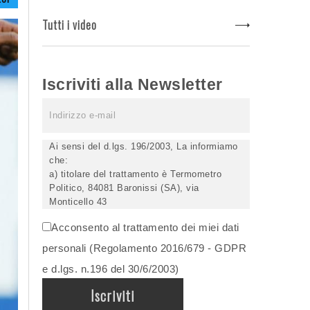
Tutti i video
Iscriviti alla Newsletter
Ai sensi del d.lgs. 196/2003, La informiamo
che:
a) titolare del trattamento è Termometro
Politico, 84081 Baronissi (SA), via
Monticello 43
b) i Suoi dati saranno trattati (anche
Acconsento al trattamento dei miei dati
elettronicamente) soltanto dagli incaricati
autorizzati, esclusivamente per dare corso
personali (Regolamento 2016/679 - GDPR
all'invio della newsletter e per l'invio (anche
e d.lgs. n.196 del 30/6/2003)
via email) di informazioni relative alle
iniziative del Titolare;
c) la comunicazione dei dati è facoltativa,