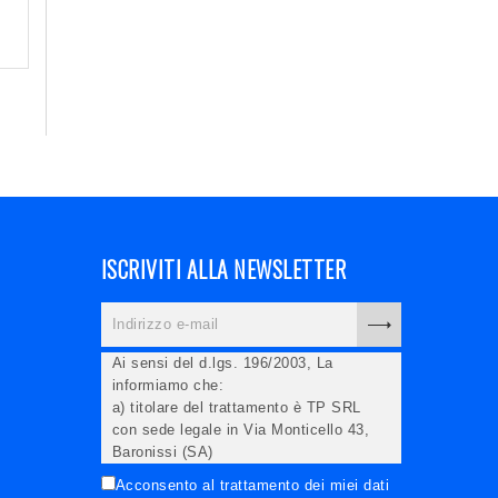
ISCRIVITI ALLA NEWSLETTER
Ai sensi del d.lgs. 196/2003, La
informiamo che:
a) titolare del trattamento è TP SRL
con sede legale in Via Monticello 43,
Baronissi (SA)
b) i Suoi dati saranno trattati (anche
Acconsento al trattamento dei miei dati
elettronicamente) soltanto dagli