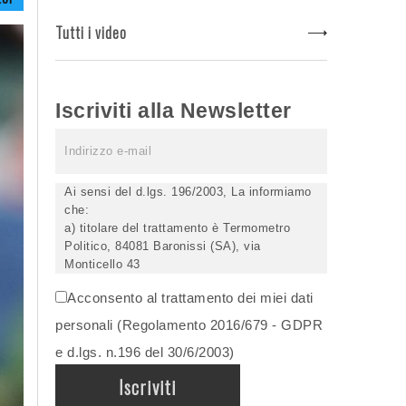
Tutti i video
Iscriviti alla Newsletter
Ai sensi del d.lgs. 196/2003, La informiamo
che:
a) titolare del trattamento è Termometro
Politico, 84081 Baronissi (SA), via
Monticello 43
b) i Suoi dati saranno trattati (anche
Acconsento al trattamento dei miei dati
elettronicamente) soltanto dagli incaricati
autorizzati, esclusivamente per dare corso
personali (Regolamento 2016/679 - GDPR
all'invio della newsletter e per l'invio (anche
e d.lgs. n.196 del 30/6/2003)
via email) di informazioni relative alle
iniziative del Titolare;
c) la comunicazione dei dati è facoltativa,