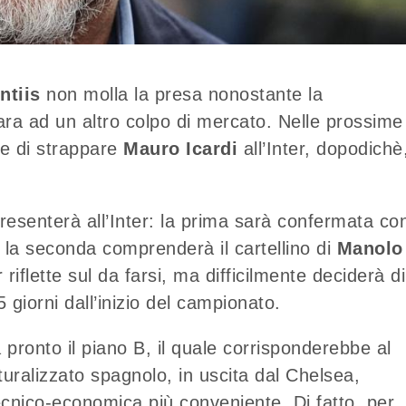
ntiis
non molla la presa nonostante la
epara ad un altro colpo di mercato. Nelle prossime
are di strappare
Mauro Icardi
all’Inter, dopodichè,
 presenterà all’Inter: la prima sarà confermata co
 la seconda comprenderà il cartellino di
Manolo
 riflette sul da farsi, ma difficilmente deciderà di
 giorni dall’inizio del campionato.
 pronto il piano B, il quale corrisponderebbe al
turalizzato spagnolo, in uscita dal Chelsea,
cnico-economica più conveniente. Di fatto, per