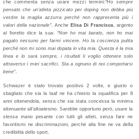
che commenta senza usare mezzi termini:
“Ho sempre
pensato che un’atleta pizzicato per doping non debba più
vestire la maglia azzurra perché non rappresenta più i
valori della nazionale”
. Anche
Elisa Di Francisca
, argento
al fioretto dice la sua:
“Non ho mai barato, non ho mai
pagato nessuno per farmi vincere. Ho la coscienza pulita
perché non mi sono mai dopata in vita mia. Questa è la mia
linea e lo sarà sempre, i risultati li voglio ottenere solo
attraverso i miei sacrifici. Sta a ognuno di noi comportarsi
bene”
.
Schwazer è stato trovato positivo 2 volte, e giusto o
sbagliato che sia la Iaaf ne ha chiesto la squalifica per 8
anni ottenendola, senza che sia stata concessa la minima
attenuante all’altoatesino. Sarebbe opportuno però, usare la
stessa mano pesante con tutti gli atleti, senza fare ne
favoritismi ne discriminazioni, perché alla fine ne va della
credibilità dello sport.