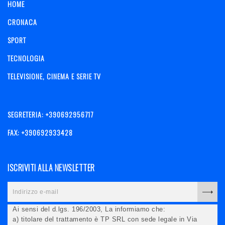
HOME
CRONACA
SPORT
TECNOLOGIA
TELEVISIONE, CINEMA E SERIE TV
SEGRETERIA: +390692956717
FAX: +390692933428
ISCRIVITI ALLA NEWSLETTER
Ai sensi del d.lgs. 196/2003, La informiamo che:
a) titolare del trattamento è TP SRL con sede legale in Via