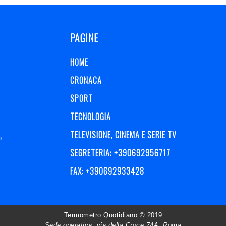
PAGINE
HOME
CRONACA
SPORT
TECNOLOGIA
TELEVISIONE, CINEMA E SERIE TV
o
SEGRETERIA: +390692956717
FAX: +390692933428
Termometro Quotidiano © 2019
Sede operativa: via della Croce 74A, Roma