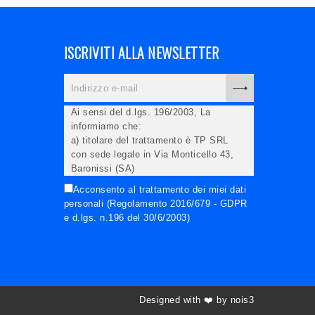
ISCRIVITI ALLA NEWSLETTER
Ai sensi del d.lgs. 196/2003, La
informiamo che:
a) titolare del trattamento è TP SRL
con sede legale in Via Monticello 43,
Baronissi (SA)
b) i Suoi dati saranno trattati (anche
Acconsento al trattamento dei miei dati
elettronicamente) soltanto dagli
personali (Regolamento 2016/679 - GDPR
incaricati autorizzati, esclusivamente
e d.lgs. n.196 del 30/6/2003)
per dare corso all'invio della newsletter
e per l'invio (anche via email) di
informazioni relative alle iniziative del
Titolare;
c) la comunicazione dei dati è
facoltativa, ma in mancanza non
Designed with ❤️ by nois3
potremo evadere la Sua richiesta;