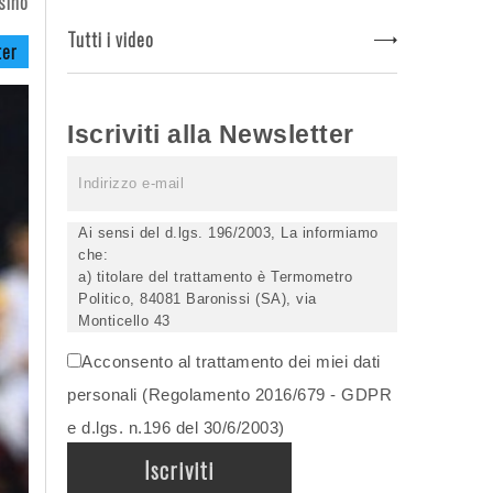
sino
Tutti i video
ter
Iscriviti alla Newsletter
Ai sensi del d.lgs. 196/2003, La informiamo
che:
a) titolare del trattamento è Termometro
Politico, 84081 Baronissi (SA), via
Monticello 43
b) i Suoi dati saranno trattati (anche
Acconsento al trattamento dei miei dati
elettronicamente) soltanto dagli incaricati
autorizzati, esclusivamente per dare corso
personali (Regolamento 2016/679 - GDPR
all'invio della newsletter e per l'invio (anche
e d.lgs. n.196 del 30/6/2003)
via email) di informazioni relative alle
iniziative del Titolare;
c) la comunicazione dei dati è facoltativa,