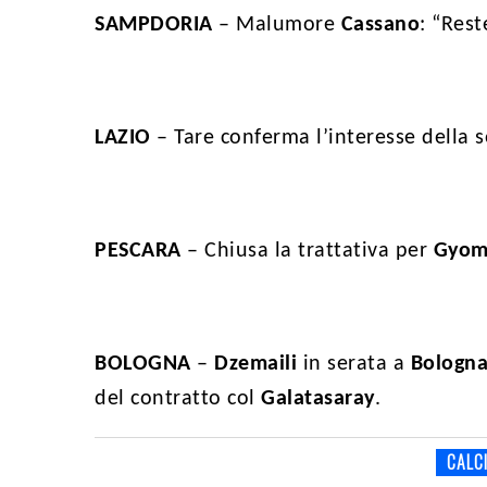
SAMPDORIA
– Malumore
Cassano
: “Res
LAZIO
– Tare conferma l’interesse della 
PESCARA
– Chiusa la trattativa per
Gyom
BOLOGNA
–
Dzemaili
in serata a
Bologn
del contratto col
Galatasaray
.
CALC