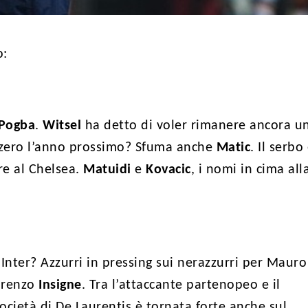
o:
Pogba
.
Witsel
ha detto di voler rimanere ancora u
o zero l’anno prossimo? Sfuma anche
Matic
. Il serbo
re al Chelsea.
Matuidi
e
Kovacic
, i nomi in cima all
’Inter? Azzurri in pressing sui nerazzurri per Mauro
Lorenzo
Insigne
. Tra l’attaccante partenopeo e il
società di De Laurentis è tornata forte anche sul