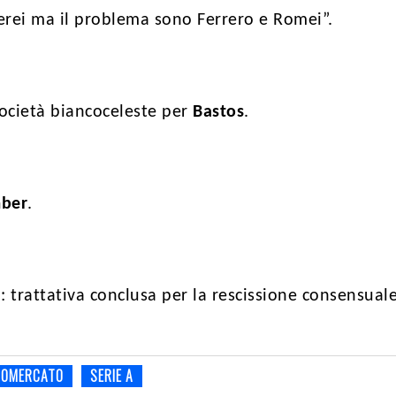
terei ma il problema sono Ferrero e Romei”.
società biancoceleste per
Bastos
.
ber
.
a
: trattativa conclusa per la rescissione consensual
IOMERCATO
SERIE A