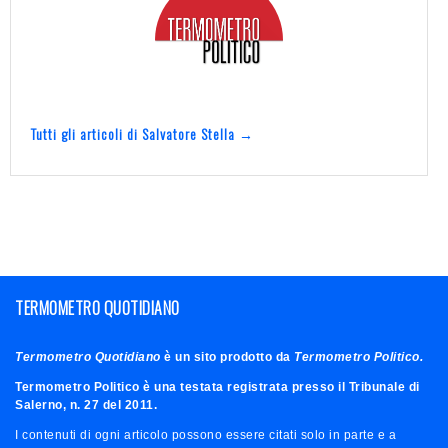
Tutti gli articoli di Salvatore Stella →
TERMOMETRO QUOTIDIANO
Termometro Quotidiano
è un sito prodotto da
Termometro Politico.
Termometro Politico è una testata registrata presso il Tribunale di
Salerno, n. 27 del 2011.
I contenuti di ogni articolo possono essere citati solo in parte e a