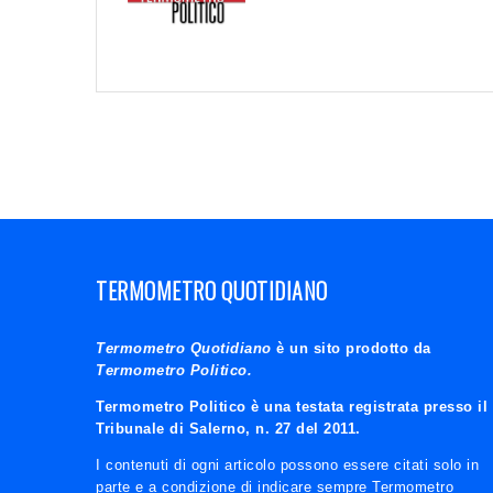
TERMOMETRO QUOTIDIANO
Termometro Quotidiano
è un sito prodotto da
Termometro Politico.
Termometro Politico è una testata registrata presso il
Tribunale di Salerno, n. 27 del 2011.
I contenuti di ogni articolo possono essere citati solo in
parte e a condizione di indicare sempre Termometro