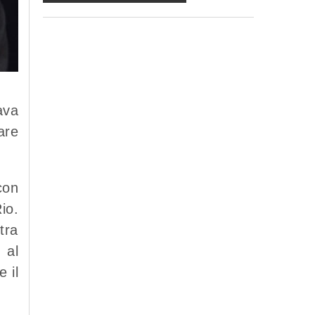
ma in mancanza non potremo evadere la
Sua richiesta;
d) ricorrendone gli estremi, può rivolgersi
all'indicato responsabile per conoscere i
Suoi dati, verificare le modalità del
trattamento, ottenere che i dati siano
integrati, modificati, cancellati, ovvero per
opporsi al trattamento degli stessi e all'invio
ava
di materiale. Preso atto di quanto precede,
are
acconsento al trattamento dei miei dati.
con
io.
tra
 al
 il