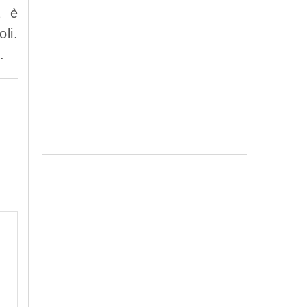
a è
li.
.