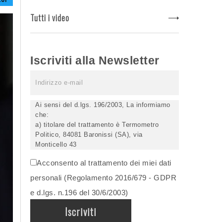
Tutti i video
Iscriviti alla Newsletter
Ai sensi del d.lgs. 196/2003, La informiamo
che:
a) titolare del trattamento è Termometro
Politico, 84081 Baronissi (SA), via
Monticello 43
b) i Suoi dati saranno trattati (anche
Acconsento al trattamento dei miei dati
elettronicamente) soltanto dagli incaricati
autorizzati, esclusivamente per dare corso
personali (Regolamento 2016/679 - GDPR
all'invio della newsletter e per l'invio (anche
e d.lgs. n.196 del 30/6/2003)
via email) di informazioni relative alle
iniziative del Titolare;
c) la comunicazione dei dati è facoltativa,