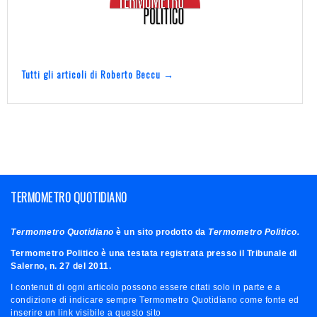
Tutti gli articoli di Roberto Beccu →
TERMOMETRO QUOTIDIANO
Termometro Quotidiano
è un sito prodotto da
Termometro Politico.
Termometro Politico è una testata registrata presso il Tribunale di
Salerno, n. 27 del 2011.
I contenuti di ogni articolo possono essere citati solo in parte e a
condizione di indicare sempre Termometro Quotidiano come fonte ed
inserire un link visibile a questo sito