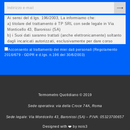
Ai sensi del d.lgs. 196/2003, La informiamo che:
a) titolare del trattamento è TP SRL con sede legale in Via
Monticello 43, Baronissi (SA)
b) i Suoi dati saranno trattati (anche elettronicamente) soltanto
dagli incaricati autorizzati, esclusivamente per dare corso
all'invio della newsletter e per l'invio (anche via email) di
Acconsento al trattamento dei miei dati personali (Regolamento
informazioni relative alle iniziative del Titolare;
2016/679 - GDPR e d.lgs. n.196 del 30/6/2003)
c) la comunicazione dei dati è facoltativa, ma in mancanza non
potremo evadere la Sua richiesta;
d) ricorrendone gli estremi, può rivolgersi all'indicato
responsabile per conoscere i Suoi dati, verificare le modalità
del trattamento, ottenere che i dati siano integrati, modificati,
cancellati, ovvero per opporsi al trattamento degli stessi e
all'invio di materiale. Preso atto di quanto precede, acconsento
Termometro Quotidiano © 2019
al trattamento dei miei dati.
Sede operativa: via della Croce 74A, Roma
Sede legale: Via Monticello 43, Baronissi (SA) – P.IVA: 05323700657
Designed with ❤️ by nois3