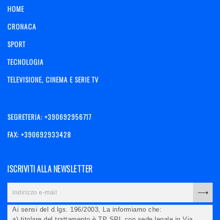
HOME
CRONACA
SPORT
TECNOLOGIA
TELEVISIONE, CINEMA E SERIE TV
SEGRETERIA: +390692956717
FAX: +390692933428
ISCRIVITI ALLA NEWSLETTER
Ai sensi del d.lgs. 196/2003, La informiamo che:
a) titolare del trattamento è TP SRL con sede legale in Via