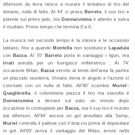
difensore da terra riesce a murare il tentativo di tiro del
doriano, nulla di fatto. Al 44′ ci prova
Barreto
, il suo tiro e
potente sul primo palo, ma
Donnarumma
è attento e salva
il risultato. Primo tempo che termina 0 a 0.
La musica nel secondo tempo è la stessa e le occasioni
latitano, fino a quando
Montella
non sostituisce
Lapadula
con
Bacca
. Al 70′
Barreto
porta in vantaggio i liguri, ma
Irrati
annulla per un fuorigioco millimetrico . Al 74′
occasione Milan,
Bacca
servito al limite dell’area fa partire
un piazzato rasoterra, Viviano devia in angolo e l’azione si
conclude con un nulla di fatto. All’80’ scambio
Muriel
–
Quaglierella
, il colombiano piazza il tiro ma stavolta è
Donnarumma
a deviare sul palo. un minuto dopo
occasione in contropiede per
Bacca
, ma il suo tiro è murato
dai difensori. All’84’ ancora un gol annullato alla Samp,
Muriel
controlla il pallone con il braccio prima di depositare
in gol. All’85’ arriva il vantaggio del Milan, errore nella