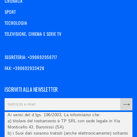
CRONACA
SPORT
TECNOLOGIA
TELEVISIONE, CINEMA E SERIE TV
SEGRETERIA: +390692956717
FAX: +390692933428
ISCRIVITI ALLA NEWSLETTER
Ai sensi del d.lgs. 196/2003, La informiamo che:
a) titolare del trattamento è TP SRL con sede legale in Via
Monticello 43, Baronissi (SA)
b) i Suoi dati saranno trattati (anche elettronicamente) soltanto