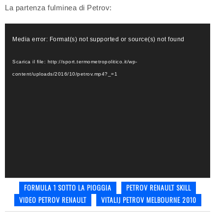
La partenza fulminea di Petrov:
Video
Media error: Format(s) not supported or source(s) not found
Player
Scarica il file: http://sport.termometropolitico.it/wp-
content/uploads/2016/10/petrov.mp4?_=1
FORMULA 1 SOTTO LA PIOGGIA
PETROV RENAULT SKILL
VIDEO PETROV RENAULT
VITALIJ PETROV MELBOURNE 2010