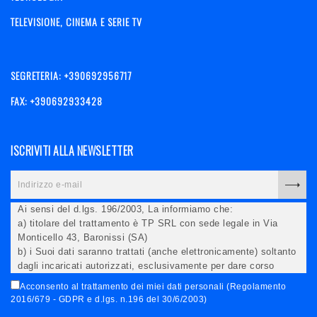
TELEVISIONE, CINEMA E SERIE TV
SEGRETERIA: +390692956717
FAX: +390692933428
ISCRIVITI ALLA NEWSLETTER
Ai sensi del d.lgs. 196/2003, La informiamo che:
a) titolare del trattamento è TP SRL con sede legale in Via
Monticello 43, Baronissi (SA)
b) i Suoi dati saranno trattati (anche elettronicamente) soltanto
dagli incaricati autorizzati, esclusivamente per dare corso
all'invio della newsletter e per l'invio (anche via email) di
Acconsento al trattamento dei miei dati personali (Regolamento
informazioni relative alle iniziative del Titolare;
2016/679 - GDPR e d.lgs. n.196 del 30/6/2003)
c) la comunicazione dei dati è facoltativa, ma in mancanza non