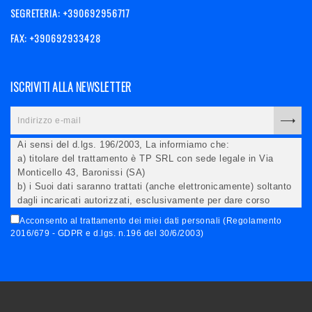
SEGRETERIA: +390692956717
FAX: +390692933428
ISCRIVITI ALLA NEWSLETTER
Ai sensi del d.lgs. 196/2003, La informiamo che:
a) titolare del trattamento è TP SRL con sede legale in Via
Monticello 43, Baronissi (SA)
b) i Suoi dati saranno trattati (anche elettronicamente) soltanto
dagli incaricati autorizzati, esclusivamente per dare corso
all'invio della newsletter e per l'invio (anche via email) di
Acconsento al trattamento dei miei dati personali (Regolamento
informazioni relative alle iniziative del Titolare;
2016/679 - GDPR e d.lgs. n.196 del 30/6/2003)
c) la comunicazione dei dati è facoltativa, ma in mancanza non
potremo evadere la Sua richiesta;
d) ricorrendone gli estremi, può rivolgersi all'indicato
responsabile per conoscere i Suoi dati, verificare le modalità
del trattamento, ottenere che i dati siano integrati, modificati,
cancellati, ovvero per opporsi al trattamento degli stessi e