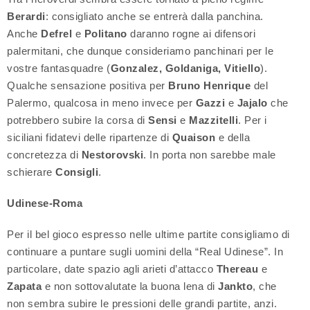
Berardi
: consigliato anche se entrerà dalla panchina.
Anche
Defrel
e
Politano
daranno rogne ai difensori
palermitani, che dunque consideriamo panchinari per le
vostre fantasquadre (
Gonzalez, Goldaniga, Vitiello
).
Qualche sensazione positiva per
Bruno Henrique
del
Palermo, qualcosa in meno invece per
Gazzi
e
Jajalo
che
potrebbero subire la corsa di
Sensi
e
Mazzitelli
. Per i
siciliani fidatevi delle ripartenze di
Quaison
e della
concretezza di
Nestorovski
. In porta non sarebbe male
schierare
Consigli
.
Udinese-Roma
Per il bel gioco espresso nelle ultime partite consigliamo di
continuare a puntare sugli uomini della “Real Udinese”. In
particolare, date spazio agli arieti d’attacco
Thereau
e
Zapata
e non sottovalutate la buona lena di
Jankto
, che
non sembra subire le pressioni delle grandi partite, anzi.