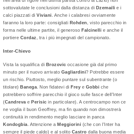
nell’area di rigore nell’ultima partita contro la Lazio) non
sottovalutate le conclusioni dalla distanza di
Dzemaili
e i
calci piazzati di
Viviani
. Anche i calabresi ovviamente
faranno la loro parte: consigliati
Rohden
, visto parecchio in
forma nelle ultime partite, il generoso
Falcinelli
e anche il
portiere
Cordaz
, tra i più impegnati del campionato.
Inter-Chievo
Vista la squalifica di
Brozovic
occasione già dal primo
minuto per il nuovo arrivato
Gagliardini
? Potrebbe essere
un rischio. Piuttosto, meglio puntare sul subentrante (o
titolare)
Banega
. Non fidatevi di
Frey
e
Gobbi
che
potrebbero soffrire parecchio il gioco sulle fasce dell’Inter
(
Candreva
e
Perisic
in particolare). A centrocampo non ce
ne voglia il buon Geoffrey, ma fin quando non dimostrerà
continuità in rendimento meglio lasciare in panca
Kondogbia
. Attenzione a
Meggiorini
(che con l’Inter ha
sempre il piede caldo) e al solito
Castro
dalla buona media