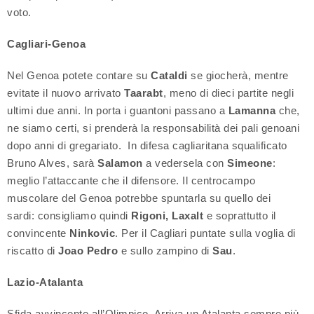
voto.
Cagliari-Genoa
Nel Genoa potete contare su
Cataldi
se giocherà, mentre
evitate il nuovo arrivato
Taarabt
, meno di dieci partite negli
ultimi due anni. In porta i guantoni passano a
Lamanna
che,
ne siamo certi, si prenderà la responsabilità dei pali genoani
dopo anni di gregariato. In difesa cagliaritana squalificato
Bruno Alves, sarà
Salamon
a vedersela con
Simeone
:
meglio l’attaccante che il difensore. Il centrocampo
muscolare del Genoa potrebbe spuntarla su quello dei
sardi: consigliamo quindi
Rigoni, Laxalt
e soprattutto il
convincente
Ninkovic
. Per il Cagliari puntate sulla voglia di
riscatto di
Joao Pedro
e sullo zampino di
Sau
.
Lazio-Atalanta
Sfida avvincente all’Olimpico. Arriva un Atalanta sempre più