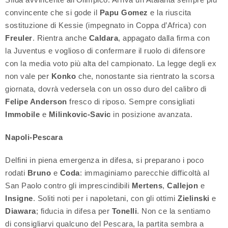
convincente che si gode il
Papu
Gomez
e la riuscita
sostituzione di Kessie (impegnato in Coppa d’Africa) con
Freuler
. Rientra anche
Caldara
, appagato dalla firma con
la Juventus e voglioso di confermare il ruolo di difensore
con la media voto più alta del campionato. La legge degli ex
non vale per
Konko
che, nonostante sia rientrato la scorsa
giornata, dovrà vedersela con un osso duro del calibro di
Felipe Anderson
fresco di riposo. Sempre consigliati
Immobile
e
Milinkovic-Savic
in posizione avanzata.
Napoli-Pescara
Delfini in piena emergenza in difesa, si preparano i poco
rodati
Bruno
e
Coda
: immaginiamo parecchie difficoltà al
San Paolo contro gli imprescindibili
Mertens
,
Callejon
e
Insigne
. Soliti noti per i napoletani, con gli ottimi
Zielinski
e
Diawara
; fiducia in difesa per
Tonelli
. Non ce la sentiamo
di consigliarvi qualcuno del Pescara, la partita sembra a