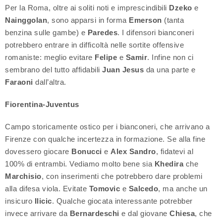
Per la Roma, oltre ai soliti noti e imprescindibili
Dzeko
e
Nainggolan
, sono apparsi in forma
Emerson
(tanta
benzina sulle gambe) e
Paredes
. I difensori bianconeri
potrebbero entrare in difficoltà nelle sortite offensive
romaniste: meglio evitare
Felipe
e
Samir
. Infine non ci
sembrano del tutto affidabili
Juan Jesus
da una parte e
Faraoni
dall’altra.
Fiorentina-Juventus
Campo storicamente ostico per i bianconeri, che arrivano a
Firenze con qualche incertezza in formazione. Se alla fine
dovessero giocare
Bonucci
e
Alex Sandro
, fidatevi al
100% di entrambi. Vediamo molto bene sia
Khedira
che
Marchisio
, con inserimenti che potrebbero dare problemi
alla difesa viola. Evitate
Tomovic
e
Salcedo
, ma anche un
insicuro
Ilicic
. Qualche giocata interessante potrebber
invece arrivare da
Bernardeschi
e dal giovane
Chiesa
, che