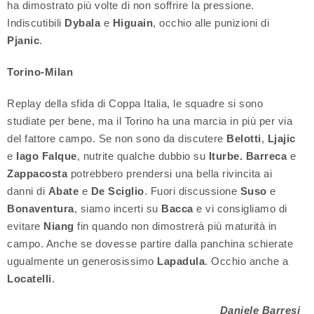
ha dimostrato più volte di non soffrire la pressione.
Indiscutibili
Dybala
e
Higuain
, occhio alle punizioni di
Pjanic
.
Torino-Milan
Replay della sfida di Coppa Italia, le squadre si sono
studiate per bene, ma il Torino ha una marcia in più per via
del fattore campo. Se non sono da discutere
Belotti
,
Ljajic
e
Iago Falque
, nutrite qualche dubbio su
Iturbe. Barreca
e
Zappacosta
potrebbero prendersi una bella rivincita ai
danni di
Abate
e
De Sciglio
. Fuori discussione
Suso
e
Bonaventura
, siamo incerti su
Bacca
e vi consigliamo di
evitare
Niang
fin quando non dimostrerà più maturità in
campo. Anche se dovesse partire dalla panchina schierate
ugualmente un generosissimo
Lapadula
. Occhio anche a
Locatelli
.
Daniele Barresi