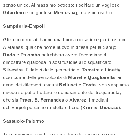
senso unico. Al massimo potreste rischiare un voglioso
Gilardino
e un grintoso
Memushaj
, ma è un rischio.
Sampdoria-Empoli
Gli scudocrociati hanno una buona occasione per i tre punti.
A Marassi qualche nome nuovo in difesa per la Samp:
Dodò
e
Palombo
potrebbero avere l’occasione di
dimostrare qualcosa in sostituzione allo squalificato
Silvestre
. Fidatevi delle geometrie di
Torreira
e
Linetty
,
così come della pericolosità di
Muriel
e
Quagliarella
ai
danni dei difensori toscani
Bellusci
e
Costa
. Non sappiamo
invece se potrà fruttare lo schieramento del trequartista,
che sia
Praet
,
B.
Fernandes
o
Alvarez
: i mediani
dell’Empoli potranno randellare bene (
Krunic
,
Diousse
).
Sassuolo-Palermo
Tra i neroverdi sembra essere tornato a pieno regime