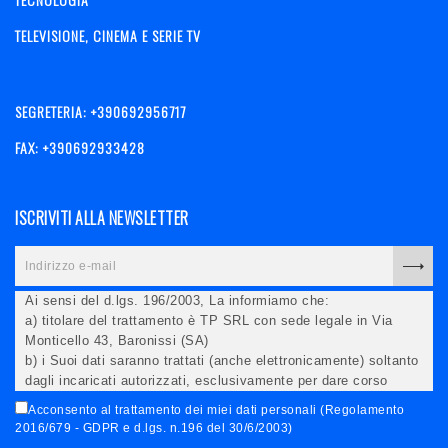
TELEVISIONE, CINEMA E SERIE TV
SEGRETERIA: +390692956717
FAX: +390692933428
ISCRIVITI ALLA NEWSLETTER
Ai sensi del d.lgs. 196/2003, La informiamo che:
a) titolare del trattamento è TP SRL con sede legale in Via
Monticello 43, Baronissi (SA)
b) i Suoi dati saranno trattati (anche elettronicamente) soltanto
dagli incaricati autorizzati, esclusivamente per dare corso
all'invio della newsletter e per l'invio (anche via email) di
Acconsento al trattamento dei miei dati personali (Regolamento
informazioni relative alle iniziative del Titolare;
2016/679 - GDPR e d.lgs. n.196 del 30/6/2003)
c) la comunicazione dei dati è facoltativa, ma in mancanza non