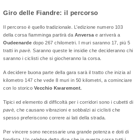
Giro delle Fiandre: il percorso
Il percorso è quello tradizionale. L’edizione numero 103
della corsa fiamminga partirà da
Anversa
e arriverà a
Oudeenarde
dopo 267 chilometri. I muri saranno 17, più 5
tratti in
pavè.
Saranno queste le insidie che decideranno chi
saranno i ciclisti che si giocheranno la corsa.
A decidere buona parte della gara sarà il tratto che inizia al
kilometro 147 che vede 8 muri in 50 kilometri, a cominciare
con lo storico
Vecchio Kwaremont.
Tipici ed elemento di difficoltà per i corridori sono i cubetti di
pavè,
che causano vibrazioni e sobbalzi ai ciclisti che
spesso preferiscono correre ai lati della strada.
Per vincere sono necessarie una grande potenza e doti di
fondista. Un celebre detto dice che in questa corsa tutti i