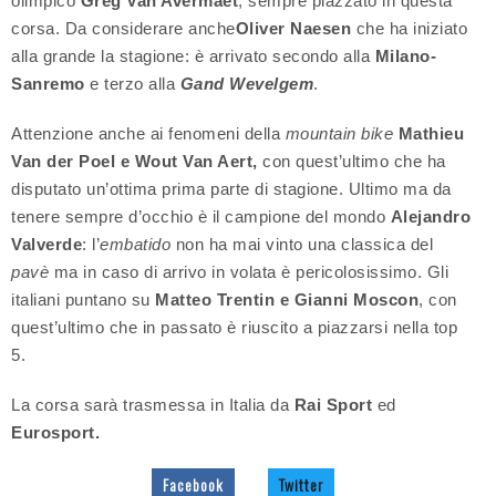
olimpico
Greg Van Avermaet
, sempre piazzato in questa
corsa. Da considerare anche
Oliver Naesen
che ha iniziato
alla grande la stagione: è arrivato secondo alla
Milano-
Sanremo
e terzo alla
Gand Wevelgem
.
Attenzione anche ai fenomeni della
mountain bike
Mathieu
Van der Poel e Wout Van Aert,
con quest’ultimo che ha
disputato un’ottima prima parte di stagione. Ultimo ma da
tenere sempre d’occhio è il campione del mondo
Alejandro
Valverde
: l’
embatido
non ha mai vinto una classica del
pavè
ma in caso di arrivo in volata è pericolosissimo. Gli
italiani puntano su
Matteo Trentin e Gianni Moscon
, con
quest’ultimo che in passato è riuscito a piazzarsi nella top
5.
La corsa sarà trasmessa in Italia da
Rai Sport
ed
Eurosport.
Facebook
Twitter