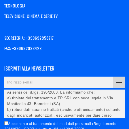
TECNOLOGIA
TELEVISIONE, CINEMA E SERIE TV
SEGRETERIA: +390692956717
FAX: +390692933428
ISCRIVITI ALLA NEWSLETTER
Ai sensi del d.lgs. 196/2003, La informiamo che:
a) titolare del trattamento è TP SRL con sede legale in Via
Monticello 43, Baronissi (SA)
b) i Suoi dati saranno trattati (anche elettronicamente) soltanto
dagli incaricati autorizzati, esclusivamente per dare corso
all'invio della newsletter e per l'invio (anche via email) di
Acconsento al trattamento dei miei dati personali (Regolamento
informazioni relative alle iniziative del Titolare;