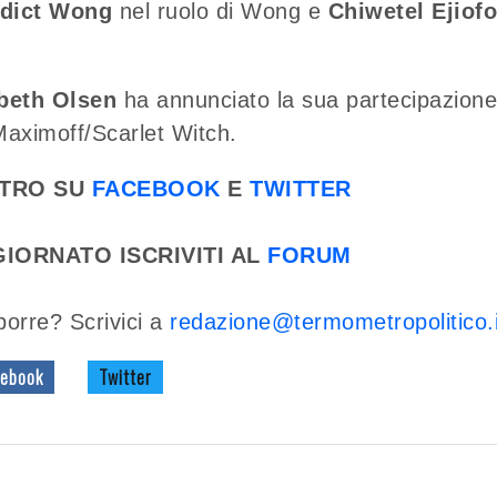
dict Wong
nel ruolo di Wong e
Chiwetel Ejiofo
beth Olsen
ha annunciato la sua partecipazione
aximoff/Scarlet Witch.
ETRO SU
FACEBOOK
E
TWITTER
IORNATO ISCRIVITI AL
FORUM
porre? Scrivici a
redazione@termometropolitico.i
ebook
Twitter