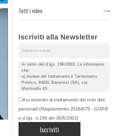
Tutti i video
Iscriviti alla Newsletter
Ai sensi del d.lgs. 196/2003, La informiamo
che:
a) titolare del trattamento è Termometro
Politico, 84081 Baronissi (SA), via
Monticello 43
b) i Suoi dati saranno trattati (anche
Acconsento al trattamento dei miei dati
elettronicamente) soltanto dagli incaricati
autorizzati, esclusivamente per dare corso
personali (Regolamento 2016/679 - GDPR
all'invio della newsletter e per l'invio (anche
e d.lgs. n.196 del 30/6/2003)
via email) di informazioni relative alle
iniziative del Titolare;
c) la comunicazione dei dati è facoltativa,