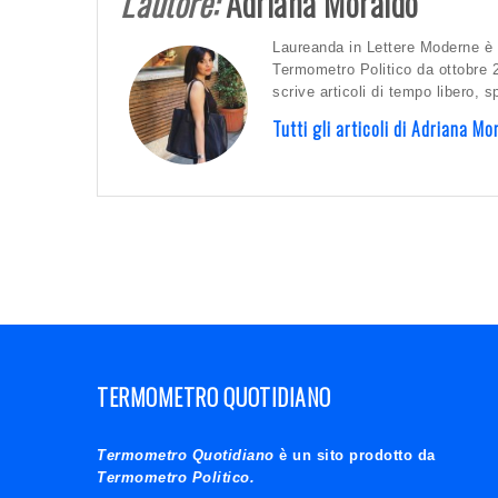
L'autore:
Adriana Moraldo
Laureanda in Lettere Moderne è 
Termometro Politico da ottobre 
scrive articoli di tempo libero, 
Tutti gli articoli di Adriana M
TERMOMETRO QUOTIDIANO
Termometro Quotidiano
è un sito prodotto da
Termometro Politico.