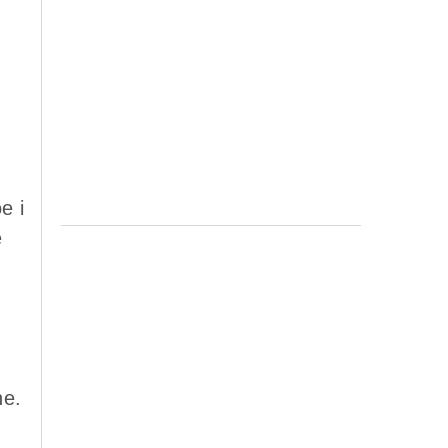
e i
e
he.