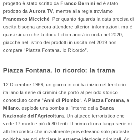
progetto è stato scritto da
Franco Bernini
ed è stato
prodotto da
Aurora TV
, mentre alla regia troviamo
Francesco Micciché
. Per quanto riguarda la data precisa di
uscita bisogna ancora attendere ulteriori informazioni, ma è
quasi sicuro che la docu-fiction andrà in onda nel 2020,
giacché nel listino dei prodotti in uscita nel 2019 non
compare “Piazza Fontana. Io Ricordo”.
Piazza Fontana. Io ricordo: la trama
12 Dicembre 1969, un giorno in cui ha inizio nel territorio
italiano la serie di crimini che portò al periodo storico
conosciuto come “
Anni di Piombo
“. A
Piazza Fontana
, a
Milano
, esplode una bomba all’interno della
Banca
Nazionale dell’Agricoltura
. Un attacco terroristico che
vede 17 morti e più di 80 feriti. Il primo di una lunga serie di
atti terroristici che inizialmente prevedevano solo proteste
politiche per poi sfociare in estreme ideologie criminali. Ad