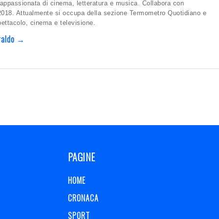
appassionata di cinema, letteratura e musica. Collabora con
2018. Attualmente si occupa della sezione Termometro Quotidiano e
spettacolo, cinema e televisione.
oraldo →
PAGINE
HOME
CRONACA
SPORT