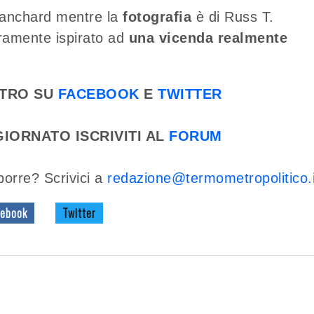
lanchard mentre la
fotografia
è di Russ T.
eramente ispirato ad
una vicenda realmente
ETRO SU
FACEBOOK
E
TWITTER
IORNATO ISCRIVITI AL
FORUM
porre? Scrivici a
redazione@termometropolitico.i
ebook
Twitter