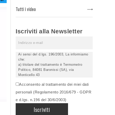
Tutti i video
Iscriviti alla Newsletter
Ai sensi del d.lgs. 196/2003, La informiamo
che:
a) titolare del trattamento è Termometro
Politico, 84081 Baronissi (SA), via
Monticello 43
b) i Suoi dati saranno trattati (anche
Acconsento al trattamento dei miei dati
elettronicamente) soltanto dagli incaricati
autorizzati, esclusivamente per dare corso
personali (Regolamento 2016/679 - GDPR
all'invio della newsletter e per l'invio (anche
e d.lgs. n.196 del 30/6/2003)
via email) di informazioni relative alle
iniziative del Titolare;
c) la comunicazione dei dati è facoltativa,