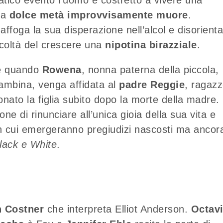
ua
dolce metà improvvisamente muore
.
 affoga la sua disperazione nell’alcol e disorient
icoltà del crescere una
nipotina birazziale
.
te quando
Rowena
, nonna paterna della piccola,
bambina, venga affidata al
padre Reggie
, ragaz
ato la figlia subito dopo la morte della madre.
 di rinunciare all’unica gioia della sua vita e
n cui emergeranno pregiudizi nascosti ma ancor
lack e White
.
 Costner
che interpreta Elliot Anderson.
Octav