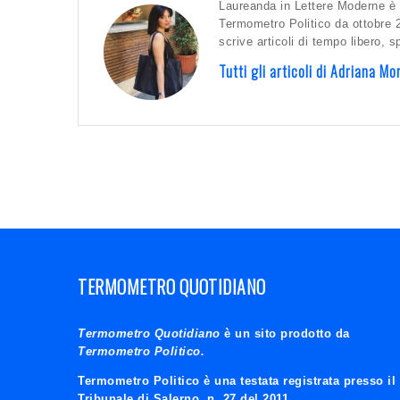
Laureanda in Lettere Moderne è 
Termometro Politico da ottobre 
scrive articoli di tempo libero, 
Tutti gli articoli di Adriana M
TERMOMETRO QUOTIDIANO
Termometro Quotidiano
è un sito prodotto da
Termometro Politico.
Termometro Politico è una testata registrata presso il
Tribunale di Salerno, n. 27 del 2011.