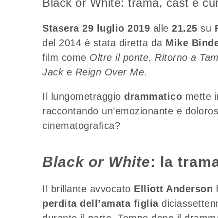
Black or White: trama, cast e curi
Stasera 29 luglio 2019
alle
21.25
su
del 2014 è stata diretta da
Mike Bind
film come
Oltre il ponte
,
Ritorno a Ta
Jack
e
Reign Over Me
.
Il lungometraggio
drammatico
mette i
raccontando un’emozionante e dolorosa 
cinematografica?
Black or White
: la tram
Il brillante avvocato
Elliott Anderson
h
perdita dell’amata figlia
diciassetten
durante il parto. Tempo dopo il dramma