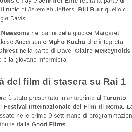
acobs
è Fay e
Jennifer Ehle
recita la parte di
il ruolo di Jeremiah Jeffers,
Bill Burr
quello di
gie Davis.
a Newsome
nei panni della giudice Margaret
 Eloise Anderson
e Mpho Koaho
che intepreta
Chrest
nella parte di Dave,
Claire McReynold
 è la giovane infermiera.
tà del film di stasera su Rai 1
ite
è stato presentato in anteprima al
Toronto
al
Festival Internazionale del Film di Roma
. L
incassato nelle prime 9 settimane di programmazio
ribuita dalla
Good Films
.