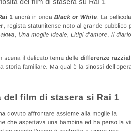
osità del film di stasera su Rai 1
Rai 1
andrà in onda
Black or White
. La pellicol
er
, regista statunitense noto al grande pubblico 
makwa
,
Una moglie ideale
,
Litigi d’amore
,
Il diari
n scena il delicato tema delle
differenze razzial
storia familiare. Ma qual è la sinossi dell’oper
a del film di stasera si Rai 1
a dovuto affrontare assieme alla moglie la
ne che aspettava una bambina ed ha perso la vi
tico evento l’uomo è costretto a vivere una