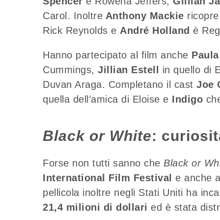
Spencer
è Rowena Jeffers,
Gillian J
Carol. Inoltre
Anthony Mackie
ricopre 
Rick Reynolds e
André Holland
è Reg
Hanno partecipato al film anche
Paul
Cummings,
Jillian Estell
in quello di
Duvan Araga. Completano il cast
Joe 
quella dell’amica di Eloise e
Indigo
che
Black or White
: curiosi
Forse non tutti sanno che
Black or Wh
International Film Festival
e anche 
pellicola inoltre negli Stati Uniti ha 
21,4 milioni di dollari
ed è stata dist