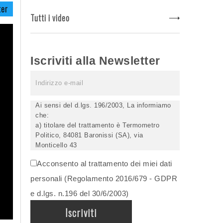
ter
Tutti i video
Iscriviti alla Newsletter
Ai sensi del d.lgs. 196/2003, La informiamo
che:
a) titolare del trattamento è Termometro
Politico, 84081 Baronissi (SA), via
Monticello 43
b) i Suoi dati saranno trattati (anche
Acconsento al trattamento dei miei dati
elettronicamente) soltanto dagli incaricati
autorizzati, esclusivamente per dare corso
personali (Regolamento 2016/679 - GDPR
all'invio della newsletter e per l'invio (anche
e d.lgs. n.196 del 30/6/2003)
via email) di informazioni relative alle
iniziative del Titolare;
c) la comunicazione dei dati è facoltativa,