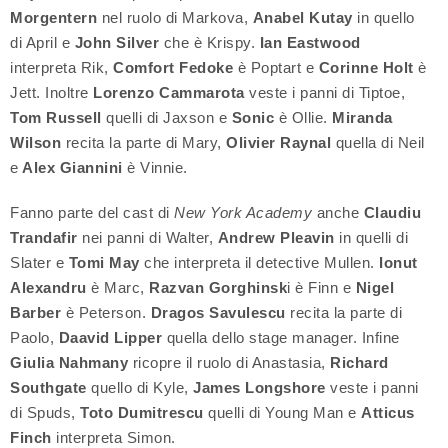
Morgentern
nel ruolo di Markova,
Anabel Kutay
in quello
di April e
John Silver
che è Krispy.
Ian Eastwood
interpreta Rik,
Comfort Fedoke
è Poptart e
Corinne Holt
è
Jett. Inoltre
Lorenzo Cammarota
veste i panni di Tiptoe,
Tom Russell
quelli di Jaxson e
Sonic
è Ollie.
Miranda
Wilson
recita la parte di Mary,
Olivier Raynal
quella di Neil
e
Alex Giannini
è Vinnie.
Fanno parte del cast di
New York Academy
anche
Claudiu
Trandafir
nei panni di Walter,
Andrew Pleavin
in quelli di
Slater e
Tomi May
che interpreta il detective Mullen.
Ionut
Alexandru
è Marc,
Razvan Gorghinsk
i è Finn e
Nigel
Barber
è Peterson.
Dragos Savulescu
recita la parte di
Paolo,
Daavid Lipper
quella dello stage manager. Infine
Giulia Nahmany
ricopre il ruolo di Anastasia,
Richard
Southgate
quello di Kyle,
James Longshore
veste i panni
di Spuds,
Toto Dumitrescu
quelli di Young Man e
Atticus
Finch
interpreta Simon.