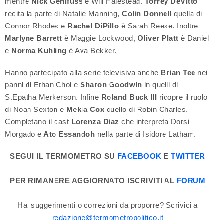
mentre
Nick Gehlfuss
è Will Halestead.
Torrey DeVitto
recita la parte di Natalie Manning,
Colin Donnell
quella di
Connor Rhodes e
Rachel DiPillo
è Sarah Reese. Inoltre
Marlyne Barrett
è Maggie Lockwood,
Oliver Platt
è Daniel
e
Norma Kuhling
è Ava Bekker.
Hanno partecipato alla serie televisiva anche
Brian Tee
nei
panni di Ethan Choi e
Sharon Goodwin
in quelli di
S.Epatha Merkerson. Infine
Roland Buck III
ricopre il ruolo
di Noah Sexton e
Mekia Cox
quello di Robin Charles.
Completano il cast
Lorenza Diaz
che interpreta Dorsi
Morgado e
Ato Essandoh
nella parte di Isidore Latham.
SEGUI IL TERMOMETRO SU
FACEBOOK
E
TWITTER
PER RIMANERE AGGIORNATO ISCRIVITI AL
FORUM
Hai suggerimenti o correzioni da proporre? Scrivici a
redazione@termometropolitico.it