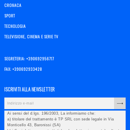
CRONACA
SPORT
TECNOLOGIA
TELEVISIONE, CINEMA E SERIE TV
SEGRETERIA: +390692956717
FAX: +390692933428
ISCRIVITI ALLA NEWSLETTER
Ai sensi del d.lgs. 196/2003, La informiamo che:
a) titolare del trattamento è TP SRL con sede legale in Via
Monticello 43, Baronissi (SA)