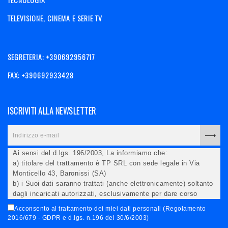
TELEVISIONE, CINEMA E SERIE TV
SEGRETERIA: +390692956717
FAX: +390692933428
ISCRIVITI ALLA NEWSLETTER
Ai sensi del d.lgs. 196/2003, La informiamo che:
a) titolare del trattamento è TP SRL con sede legale in Via
Monticello 43, Baronissi (SA)
b) i Suoi dati saranno trattati (anche elettronicamente) soltanto
dagli incaricati autorizzati, esclusivamente per dare corso
all'invio della newsletter e per l'invio (anche via email) di
Acconsento al trattamento dei miei dati personali (Regolamento
informazioni relative alle iniziative del Titolare;
2016/679 - GDPR e d.lgs. n.196 del 30/6/2003)
c) la comunicazione dei dati è facoltativa, ma in mancanza non