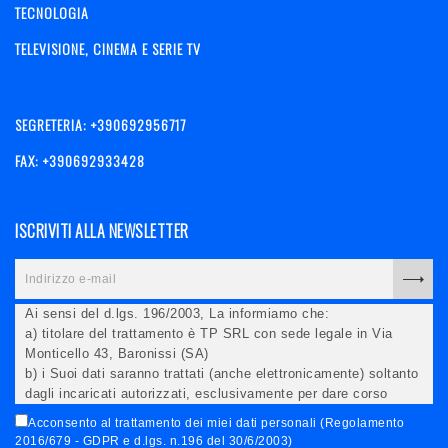
TECNOLOGIA
TELEVISIONE, CINEMA E SERIE TV
SEGRETERIA: +390692956717
FAX: +390692933428
ISCRIVITI ALLA NEWSLETTER
Ai sensi del d.lgs. 196/2003, La informiamo che:
a) titolare del trattamento è TP SRL con sede legale in Via
Monticello 43, Baronissi (SA)
b) i Suoi dati saranno trattati (anche elettronicamente) soltanto
dagli incaricati autorizzati, esclusivamente per dare corso
all'invio della newsletter e per l'invio (anche via email) di
Acconsento al trattamento dei miei dati personali (Regolamento
informazioni relative alle iniziative del Titolare;
2016/679 - GDPR e d.lgs. n.196 del 30/6/2003)