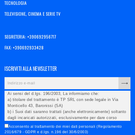
TECNOLOGIA
TELEVISIONE, CINEMA E SERIE TV
SEGRETERIA: +390692956717
FAX: +390692933428
ISCRIVITI ALLA NEWSLETTER
Ai sensi del d.lgs. 196/2003, La informiamo che:
a) titolare del trattamento è TP SRL con sede legale in Via
Monticello 43, Baronissi (SA)
b) i Suoi dati saranno trattati (anche elettronicamente) soltanto
dagli incaricati autorizzati, esclusivamente per dare corso
all'invio della newsletter e per l'invio (anche via email) di
Acconsento al trattamento dei miei dati personali (Regolamento
informazioni relative alle iniziative del Titolare;
2016/679 - GDPR e d.lgs. n.196 del 30/6/2003)