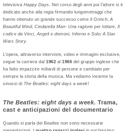
televisiva
Happy Days
. Nel corso degli anni poi l’attore si è
dedicato anche alla regia firmando lungometraggi che
hanno ottenuto un grande successo come
Il Grinch
,
A
Beautiful Mind
,
Cindarella Man- Una ragione per lottare
,
Il
codice da Vinci
,
Angeli e demoni
,
Inferno e Solo: A Star
Wars Story
.
L’opera, attraverso interviste, video e immagini esclusive,
segue la carriera dal
1962
al
1966
del gruppo inglese che
ha fatto impazzire miliardi di persone e cambiato per
sempre la storia della musica. Ma vediamo insieme la
sinossi di
The Beatles: eight days a week
!
The Beatles: eight days a week
. Trama,
cast e anticipazioni del documentario
Quando si parla dei Beatles non sono necessarie
presentazioni. I
quattro ragazzi inglesi
in pochissimo