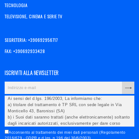
TECNOLOGIA
TELEVISIONE, CINEMA E SERIE TV
SEGRETERIA: +390692956717
FAX: +390692933428
ISCRIVITI ALLA NEWSLETTER
Ai sensi del d.lgs. 196/2003, La informiamo che:
a) titolare del trattamento è TP SRL con sede legale in Via
Monticello 43, Baronissi (SA)
b) i Suoi dati saranno trattati (anche elettronicamente) soltanto
dagli incaricati autorizzati, esclusivamente per dare corso
all'invio della newsletter e per l'invio (anche via email) di
Acconsento al trattamento dei miei dati personali (Regolamento
informazioni relative alle iniziative del Titolare;
2016/679 - GDPR e d.lgs. n.196 del 30/6/2003)