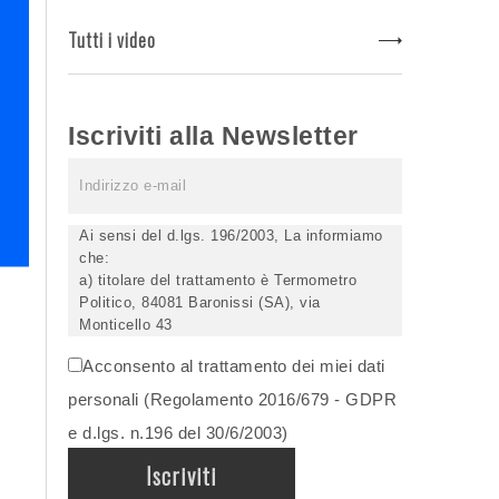
Tutti i video
Iscriviti alla Newsletter
Ai sensi del d.lgs. 196/2003, La informiamo
che:
a) titolare del trattamento è Termometro
Politico, 84081 Baronissi (SA), via
Monticello 43
b) i Suoi dati saranno trattati (anche
Acconsento al trattamento dei miei dati
elettronicamente) soltanto dagli incaricati
autorizzati, esclusivamente per dare corso
personali (Regolamento 2016/679 - GDPR
all'invio della newsletter e per l'invio (anche
e d.lgs. n.196 del 30/6/2003)
via email) di informazioni relative alle
iniziative del Titolare;
c) la comunicazione dei dati è facoltativa,