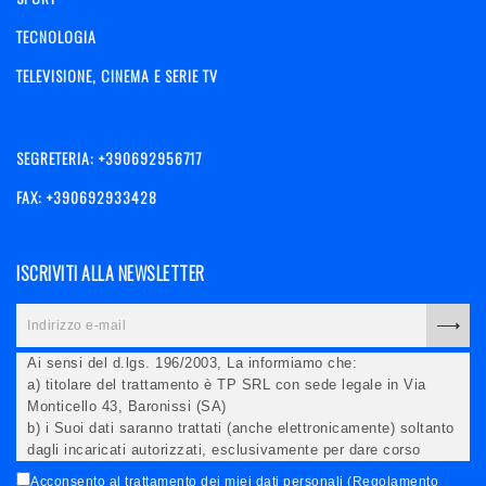
TECNOLOGIA
TELEVISIONE, CINEMA E SERIE TV
SEGRETERIA: +390692956717
FAX: +390692933428
ISCRIVITI ALLA NEWSLETTER
Ai sensi del d.lgs. 196/2003, La informiamo che:
a) titolare del trattamento è TP SRL con sede legale in Via
Monticello 43, Baronissi (SA)
b) i Suoi dati saranno trattati (anche elettronicamente) soltanto
dagli incaricati autorizzati, esclusivamente per dare corso
all'invio della newsletter e per l'invio (anche via email) di
Acconsento al trattamento dei miei dati personali (Regolamento