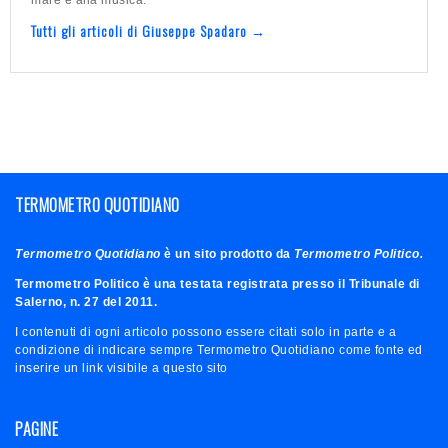
Tutti gli articoli di Giuseppe Spadaro →
TERMOMETRO QUOTIDIANO
Termometro Quotidiano
è un sito prodotto da
Termometro Politico.
Termometro Politico è una testata registrata presso il Tribunale di
Salerno, n. 27 del 2011.
I contenuti di ogni articolo possono essere citati solo in parte e a
condizione di indicare sempre Termometro Quotidiano come fonte ed
inserire un link visibile a questo sito
PAGINE