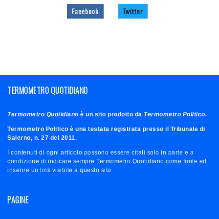
Facebook
Twitter
TERMOMETRO QUOTIDIANO
Termometro Quotidiano
è un sito prodotto da
Termometro Politico.
Termometro Politico è una testata registrata presso il Tribunale di
Salerno, n. 27 del 2011.
I contenuti di ogni articolo possono essere citati solo in parte e a
condizione di indicare sempre Termometro Quotidiano come fonte ed
inserire un link visibile a questo sito
PAGINE