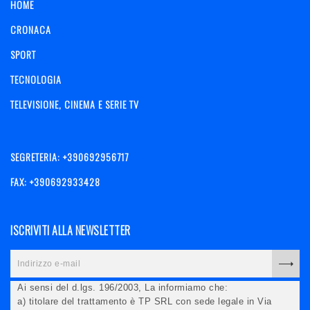
HOME
CRONACA
SPORT
TECNOLOGIA
TELEVISIONE, CINEMA E SERIE TV
SEGRETERIA: +390692956717
FAX: +390692933428
ISCRIVITI ALLA NEWSLETTER
Ai sensi del d.lgs. 196/2003, La informiamo che:
a) titolare del trattamento è TP SRL con sede legale in Via