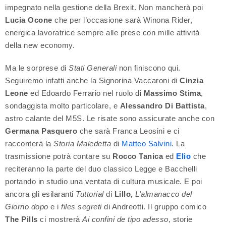
impegnato nella gestione della Brexit. Non mancherà poi
Lucia Ocone
che per l’occasione sarà Winona Rider,
energica lavoratrice sempre alle prese con mille attività
della new economy.
Ma le sorprese di
Stati Generali
non finiscono qui.
Seguiremo infatti anche la Signorina Vaccaroni di
Cinzia
Leone
ed Edoardo Ferrario nel ruolo di
Massimo Stima
,
sondaggista molto particolare, e
Alessandro Di Battista
,
astro calante del M5S. Le risate sono assicurate anche con
Germana Pasquero
che sarà Franca Leosini e ci
racconterà la
Storia Maledetta
di
Matteo Salvini
. La
trasmissione potrà contare su
Rocco Tanica
ed
Elio
che
reciteranno la parte del duo classico Legge e Bacchelli
portando in studio una ventata di cultura musicale. E poi
ancora gli esilaranti
Tuttorial
di
Lillo,
L’almanacco del
Giorno dopo
e i
files segreti
di Andreotti. Il gruppo comico
The Pills
ci mostrerà
Ai confini de tipo adesso
, storie