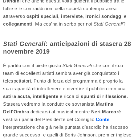
Dandini
che anche questa volta guiderà il pubblico tra le
follie e le contraddizioni della società contemporanea
attraverso
ospiti speciali
,
interviste
,
ironici sondagg
i e
collegamenti
. Ma cos’ha in serbo per noi
Stati Generali
?
Stati Generali
: anticipazioni di stasera 28
novembre 2019
È partito con il piede giusto
Stati Generali
che con il suo
team di eccellenti artisti sembra aver già conquistato i
telespettatori. Punto di forza del programma è proprio la
sua capacità di intrattenere e divertire il pubblico con una
satira acuta
,
intelligente
e ricca di
spunti di riflessione
.
Stasera vedremo la conduttrice sovranista
Martina
Dell’Ombra
dedicarsi al musical mentre
Neri Marcoré
vestirà i panni del Presidente del Consiglio
Conte
,
interpretazione che già nella puntata d’esordio ha riscosso
grande successo, e quelli di Boris Johnson, premier inglese