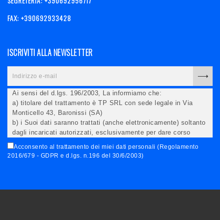
SEGRETERIA: +390692956717
FAX: +390692933428
ISCRIVITI ALLA NEWSLETTER
Ai sensi del d.lgs. 196/2003, La informiamo che:
a) titolare del trattamento è TP SRL con sede legale in Via
Monticello 43, Baronissi (SA)
b) i Suoi dati saranno trattati (anche elettronicamente) soltanto
dagli incaricati autorizzati, esclusivamente per dare corso
all'invio della newsletter e per l'invio (anche via email) di
Acconsento al trattamento dei miei dati personali (Regolamento
informazioni relative alle iniziative del Titolare;
2016/679 - GDPR e d.lgs. n.196 del 30/6/2003)
c) la comunicazione dei dati è facoltativa, ma in mancanza non
potremo evadere la Sua richiesta;
d) ricorrendone gli estremi, può rivolgersi all'indicato
responsabile per conoscere i Suoi dati, verificare le modalità
del trattamento, ottenere che i dati siano integrati, modificati,
cancellati, ovvero per opporsi al trattamento degli stessi e