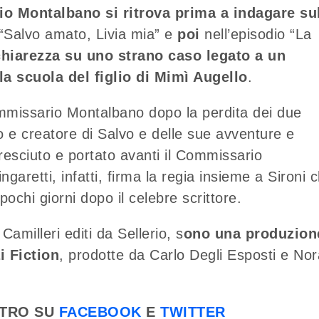
o Montalbano si ritrova prima a indagare su
 “Salvo amato, Livia mia” e
poi
nell’episodio “La
chiarezza su uno strano caso legato a un
la scuola del figlio di Mimì Augello
.
mmissario Montalbano dopo la perdita dei due
o e creatore di Salvo e delle sue avventure e
cresciuto e portato avanti il Commissario
ngaretti, infatti, firma la regia insieme a Sironi 
ochi giorni dopo il celebre scrittore.
i Camilleri editi da Sellerio, s
ono una produzion
i Fiction
, prodotte da Carlo Degli Esposti e Nor
ETRO SU
FACEBOOK
E
TWITTER