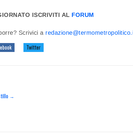
IORNATO ISCRIVITI AL
FORUM
porre? Scrivici a
redazione@termometropolitico.i
ebook
Twitter
stillo →