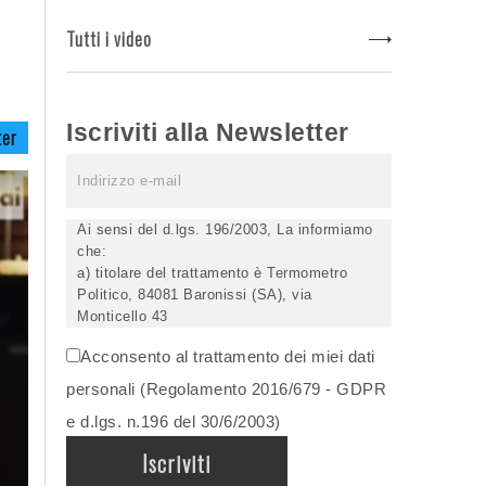
Tutti i video
Iscriviti alla Newsletter
ter
Ai sensi del d.lgs. 196/2003, La informiamo
che:
a) titolare del trattamento è Termometro
Politico, 84081 Baronissi (SA), via
Monticello 43
b) i Suoi dati saranno trattati (anche
Acconsento al trattamento dei miei dati
elettronicamente) soltanto dagli incaricati
autorizzati, esclusivamente per dare corso
personali (Regolamento 2016/679 - GDPR
all'invio della newsletter e per l'invio (anche
e d.lgs. n.196 del 30/6/2003)
via email) di informazioni relative alle
iniziative del Titolare;
c) la comunicazione dei dati è facoltativa,