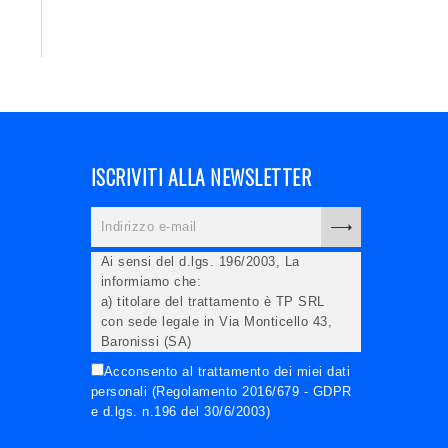
ISCRIVITI ALLA NEWSLETTER
Ai sensi del d.lgs. 196/2003, La
informiamo che:
a) titolare del trattamento è TP SRL
con sede legale in Via Monticello 43,
Baronissi (SA)
b) i Suoi dati saranno trattati (anche
Acconsento al trattamento dei miei dati
elettronicamente) soltanto dagli
personali (Regolamento 2016/679 - GDPR
incaricati autorizzati, esclusivamente
e d.lgs. n.196 del 30/6/2003)
per dare corso all'invio della newsletter
e per l'invio (anche via email) di