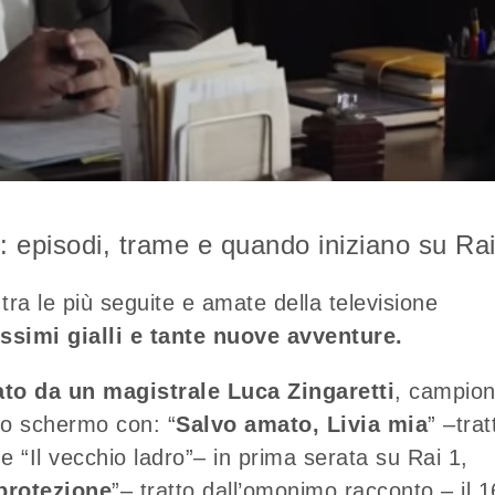
 episodi, trame e quando iniziano su Rai
e tra le più seguite e amate della televisione
ssimi gialli e tante nuove avventure.
ato da un magistrale Luca Zingaretti
, campio
llo schermo con: “
Salvo amato, Livia mia
” –trat
 “Il vecchio ladro”– in prima serata su Rai 1,
 protezione
”– tratto dall’omonimo racconto – il 1