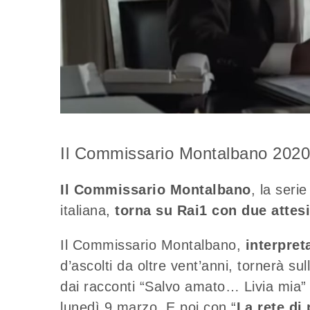
Il Commissario Montalbano 2020:
Il Commissario Montalbano
, la seri
italiana,
torna su Rai1 con due attesi
Il Commissario Montalbano,
interpret
d’ascolti da oltre vent’anni, tornerà su
dai racconti “Salvo amato… Livia mia” e
lunedì 9 marzo. E poi con “
La rete di