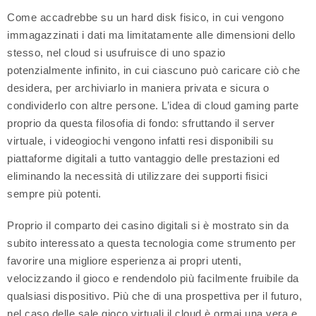
Come accadrebbe su un hard disk fisico, in cui vengono
immagazzinati i dati ma limitatamente alle dimensioni dello
stesso, nel cloud si usufruisce di uno spazio
potenzialmente infinito, in cui ciascuno può caricare ciò che
desidera, per archiviarlo in maniera privata e sicura o
condividerlo con altre persone. L’idea di cloud gaming parte
proprio da questa filosofia di fondo: sfruttando il server
virtuale, i videogiochi vengono infatti resi disponibili su
piattaforme digitali a tutto vantaggio delle prestazioni ed
eliminando la necessità di utilizzare dei supporti fisici
sempre più potenti.
Proprio il comparto dei casino digitali si è mostrato sin da
subito interessato a questa tecnologia come strumento per
favorire una migliore esperienza ai propri utenti,
velocizzando il gioco e rendendolo più facilmente fruibile da
qualsiasi dispositivo. Più che di una prospettiva per il futuro,
nel caso delle sale gioco virtuali il cloud è ormai una vera e