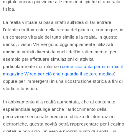
digitale ancora più vicine alle emozioni tipiche di una sala
fisica.
La realtà virtuale si basa infatti sull’idea di far entrare
l’utente direttamente nella scena del gioco o, comunque, in
un contesto virtuale del tutto simile alla realtà. In questo
senso, i visori VR vengono oggi ampiamente utilizzati
anche in ambiti diversi da quelli dell’intrattenimento, per
esempio per effettuare simulazioni di attività
particolarmente complesse (
come racconta per esempio il
magazine Wired per ciò che riguarda il settore medico
)
oppure per immergersi in una ricostruzione storica a fini di
studio o turistico.
In abbinamento alla realtà aumentata, che al contenuto
esperienziale aggiunge anche l’arricchimento della
percezione sensoriale mediante utilizzo di informazioni
elettroniche, questa novità potrà rappresentare per i casino
digitali, e non solo, un vero e proprio punto di svolta, un