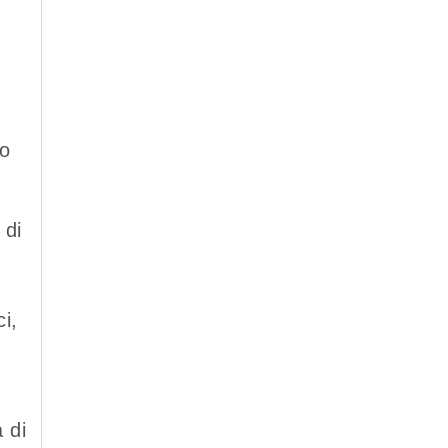
no
 di
i,
 di