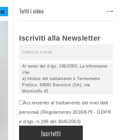
Tutti i video
ter
Iscriviti alla Newsletter
Ai sensi del d.lgs. 196/2003, La informiamo
che:
a) titolare del trattamento è Termometro
Politico, 84081 Baronissi (SA), via
Monticello 43
b) i Suoi dati saranno trattati (anche
Acconsento al trattamento dei miei dati
elettronicamente) soltanto dagli incaricati
autorizzati, esclusivamente per dare corso
personali (Regolamento 2016/679 - GDPR
all'invio della newsletter e per l'invio (anche
e d.lgs. n.196 del 30/6/2003)
via email) di informazioni relative alle
iniziative del Titolare;
c) la comunicazione dei dati è facoltativa,