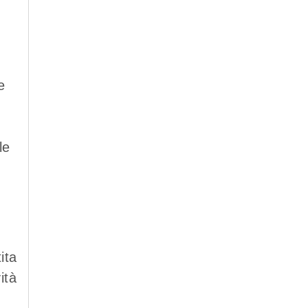
e
le
ita
ità