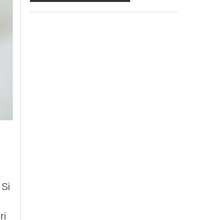
ma in mancanza non potremo evadere la
Sua richiesta;
d) ricorrendone gli estremi, può rivolgersi
all'indicato responsabile per conoscere i
Suoi dati, verificare le modalità del
trattamento, ottenere che i dati siano
integrati, modificati, cancellati, ovvero per
opporsi al trattamento degli stessi e all'invio
di materiale. Preso atto di quanto precede,
acconsento al trattamento dei miei dati.
 Si
ri