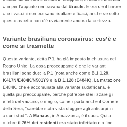
che per l’appunto rientravano dal
Brasile
. E ora c’è il timore
che i vaccini non possano risultare efficaci, anche se sotto
questo aspetto non c’è ovviamente ancora la certezza.
Variante brasiliana coronavirus: cos’è e
come si trasmette
Questa variante, detta
P.1
, ha già imposto la chiusura del
Regno Unito. La cosa preoccupante è che le varianti
brasiliani sono due: la P.1 (nota anche come
B.1.1.28,
K417N/E484K/N501Y9
e la
B.1.128
(
E484K
). La mutazione
E484K, che è accomunata alla variante sudafricana, è
quella più preoccupante, perché potrebbe sterilizzare gli
effetti del vaccino, o meglio, come riporta anche il Corriere
della Sera, “sarebbe stata vista sfuggire agli anticorpi in
alcuni studi”. A
Manaus
, in Amazzonia, è il caos. Qui a
ottobre
il 76% dei residenti era stato infettato
e a fine