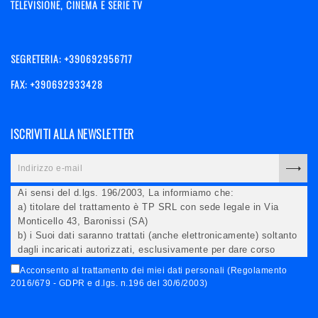
TELEVISIONE, CINEMA E SERIE TV
SEGRETERIA: +390692956717
FAX: +390692933428
ISCRIVITI ALLA NEWSLETTER
Ai sensi del d.lgs. 196/2003, La informiamo che:
a) titolare del trattamento è TP SRL con sede legale in Via
Monticello 43, Baronissi (SA)
b) i Suoi dati saranno trattati (anche elettronicamente) soltanto
dagli incaricati autorizzati, esclusivamente per dare corso
all'invio della newsletter e per l'invio (anche via email) di
Acconsento al trattamento dei miei dati personali (Regolamento
informazioni relative alle iniziative del Titolare;
2016/679 - GDPR e d.lgs. n.196 del 30/6/2003)
c) la comunicazione dei dati è facoltativa, ma in mancanza non
potremo evadere la Sua richiesta;